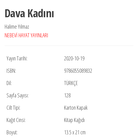
fiyat:
andaki
Dava Kadını
₺190,00.
fiyat:
₺123,50.
Halime Yılmaz
NEBEVİ HAYAT YAYINLARI
Yayın Tarihi:
2020-10-19
ISBN:
9786055089832
Dil:
TÜRKÇE
Sayfa Sayısı:
128
Cilt Tipi:
Karton Kapak
Kağıt Cinsi:
Kitap Kağıdı
Boyut:
13.5 x 21 cm