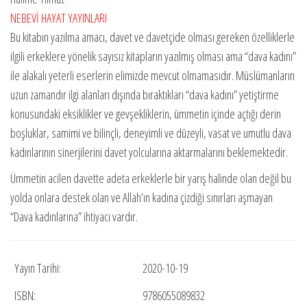
NEBEVİ HAYAT YAYINLARI
Bu kitabın yazılma amacı, davet ve davetçide olması gereken özelliklerle
ilgili erkeklere yönelik sayısız kitapların yazılmış olması ama “dava kadını”
ile alakalı yeterli eserlerin elimizde mevcut olmamasıdır. Müslümanların
uzun zamandır ilgi alanları dışında bıraktıkları “dava kadını” yetiştirme
konusundaki eksiklikler ve gevşekliklerin, ümmetin içinde açtığı derin
boşluklar, samimi ve bilinçli, deneyimli ve düzeyli, vasat ve umutlu dava
kadınlarının sinerjilerini davet yolcularına aktarmalarını beklemektedir.
Ümmetin acilen davette adeta erkeklerle bir yarış halinde olan değil bu
yolda onlara destek olan ve Allah’ın kadına çizdiği sınırları aşmayan
“Dava kadınlarına” ihtiyacı vardır.
Yayın Tarihi:
2020-10-19
ISBN:
9786055089832