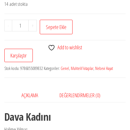
14 adet stokta
Dava
-
+
Sepete Ekle
Kadını
adet
Add to wishlist
Karşılaştır
Stok kodu:
9786055089832
Kategoriler:
Genel
,
Muhtelif kitaplar
,
Nebevi Hayat
AÇIKLAMA
DEĞERLENDIRMELER (0)
Dava Kadını
Halime Yılmaz