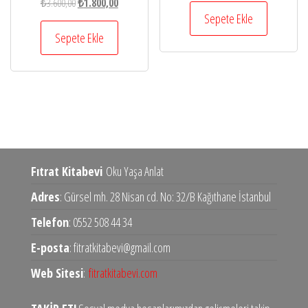
Orijinal
Şu
₺
3.600,00
₺
1.800,00
₺13.000,00.
fiyat:
Sepete Ekle
fiyat:
andaki
₺6.500,00.
₺3.600,00.
fiyat:
Sepete Ekle
₺1.800,00.
Fıtrat Kitabevi
Oku Yaşa Anlat
Adres
: Gürsel mh. 28 Nisan cd. No: 32/B Kağıthane İstanbul
Telefon
: 0552 508 44 34
E-posta
: fitratkitabevi@gmail.com
Web Sitesi
:
fitratkitabevi.com