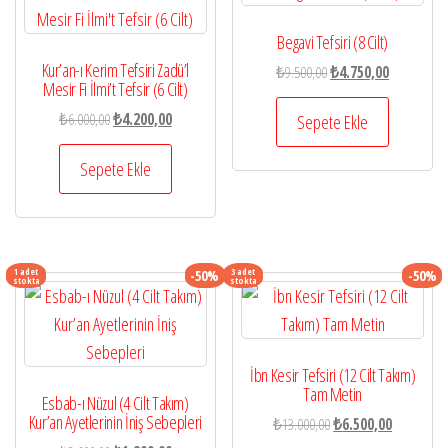
Begavi Tefsiri (8 Cilt)
Kur’an-ı Kerim Tefsiri Zadü’l
Orijinal
Şu
₺
9.500,00
₺
4.750,00
Mesir Fi İlmi’t Tefsir (6 Cilt)
fiyat:
andaki
Orijinal
Şu
₺
6.000,00
₺
4.200,00
₺9.500,00.
fiyat:
Sepete Ekle
fiyat:
andaki
₺4.750,00.
₺6.000,00.
fiyat:
Sepete Ekle
₺4.200,00.
1 adet
3 adet
-50%
-50%
stokta
stokta
İbn Kesir Tefsiri (12 Cilt Takım)
Tam Metin
Esbab-ı Nüzul (4 Cilt Takım)
Kur’an Ayetlerinin İniş Sebepleri
Orijinal
Şu
₺
13.000,00
₺
6.500,00
fiyat:
andaki