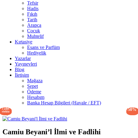
Tefsir
Hadis
Fıkıh
Tarih
Arapça
Çocuk
Muhtelif
Kırtasiye
Esans ve Parfüm
Hediyelik
Yazarlar
Yayınevleri
Blog
İletişim
Mağaza
Sepet
Ödeme
Hesabım
Banka Hesap Bilgileri (Havale / EFT)
3 adet
-50%
stokta
Camiu Beyani’l İlmi ve Fadlihi