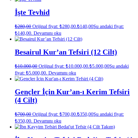
İşte Tevhid
₺
280,00
Orijinal fiyat: ₺280,00.
₺
140,00
Şu andaki fiyat:
₺140,00.
Devamını oku
Besairul Kur’an Tefsiri (12 Cilt)
₺
10.000,00
Orijinal fiyat: ₺10.000,00.
₺
5.000,00
Şu andaki
fiyat: ₺5.000,00.
Devamını oku
Gençler İçin Kur’an-ı Kerim Tefsiri
(4 Cilt)
₺
700,00
Orijinal fiyat: ₺700,00.
₺
350,00
Şu andaki fiyat:
₺350,00.
Devamını oku