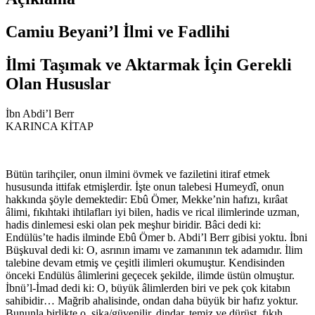
Camiu Beyani’l İlmi ve Fadlihi
İlmi Taşımak ve Aktarmak İçin Gerekli
Olan Hususlar
İbn
Abdi’l Berr
KARINCA KİTAP
Bütün tarihçiler, onun ilmini övmek ve faziletini itiraf etmek
hususunda ittifak etmişlerdir. İşte onun talebesi Humeydî, onun
hakkında şöyle demektedir: Ebû Ömer, Mekke’nin hafızı, kırâat
âlimi, fıkıhtaki ihtilafları iyi bilen, hadis ve rical ilimlerinde uzman,
hadis dinlemesi eski olan pek meşhur biridir. Bâci dedi ki:
Endülüs’te hadis ilminde Ebû Ömer b. Abdi’l Berr gibisi yoktu. İbni
Büşkuval dedi ki: O, asrının imamı ve zamanının tek adamıdır. İlim
talebine devam etmiş ve çeşitli ilimleri okumuştur. Kendisinden
önceki Endülüs âlimlerini geçecek şekilde, ilimde üstün olmuştur.
İbnü’l-İmad dedi ki: O, büyük âlimlerden biri ve pek çok kitabın
sahibidir… Mağrib ahalisinde, ondan daha büyük bir hafız yoktur.
Bununla birlikte o, sika/güvenilir, dindar, temiz ve dürüst, fıkıh,