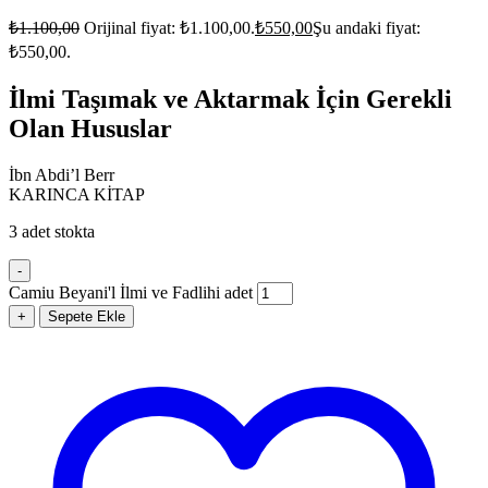
₺
1.100,00
Orijinal fiyat: ₺1.100,00.
₺
550,00
Şu andaki fiyat:
₺550,00.
İlmi Taşımak ve Aktarmak İçin Gerekli
Olan Hususlar
İbn
Abdi’l Berr
KARINCA KİTAP
3 adet stokta
-
Camiu Beyani'l İlmi ve Fadlihi adet
+
Sepete Ekle