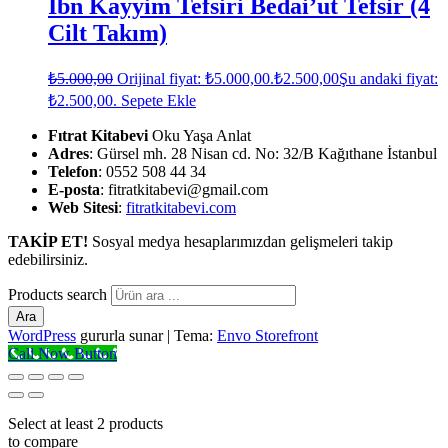
İbn Kayyim Tefsiri Bedai’ut Tefsir (4
Cilt Takım)
₺
5.000,00
Orijinal fiyat: ₺5.000,00.
₺
2.500,00
Şu andaki fiyat:
₺2.500,00.
Sepete Ekle
Fıtrat Kitabevi
Oku Yaşa Anlat
Adres
: Gürsel mh. 28 Nisan cd. No: 32/B Kağıthane İstanbul
Telefon
: 0552 508 44 34
E-posta
: fitratkitabevi@gmail.com
Web Sitesi
:
fitratkitabevi.com
TAKİP ET!
Sosyal medya hesaplarımızdan gelişmeleri takip
edebilirsiniz.
Products search
Ara
WordPress
gururla sunar
|
Tema:
Envo Storefront
Call Now Button
Select at least 2 products
to compare