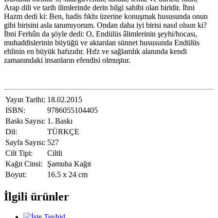
Arap dili ve tarih ilimlerinde derin bilgi sahibi olan biridir. İbni
Hazm dedi ki: Ben, hadis fıkhı üzerine konuşmak hususunda onun
gibi birisini asla tanımıyorum. Ondan daha iyi birisi nasıl olsun ki?
İbni Ferhûn da şöyle dedi: O, Endülüs âlimlerinin şeyhi/hocası,
muhaddislerinin büyüğü ve aktarılan sünnet hususunda Endülüs
ehlinin en büyük hafızıdır. Hıfz ve sağlamlık alanında kendi
zamanındaki insanların efendisi olmuştur.
Yayın Tarihi:
18.02.2015
ISBN:
9786055104405
Baskı Sayısı:
1. Baskı
Dil:
TÜRKÇE
Sayfa Sayısı:
527
Cilt Tipi:
Ciltli
Kağıt Cinsi:
Şamuha Kağıt
Boyut:
16.5 x 24 cm
İlgili ürünler