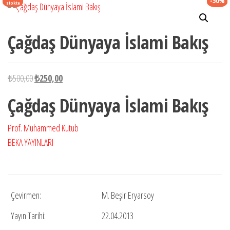
-50%
stokta
Çağdaş Dünyaya İslami Bakış
Orijinal
Şu
₺
500,00
₺
250,00
fiyat:
andaki
Çağdaş Dünyaya İslami Bakış
₺500,00.
fiyat:
₺250,00.
Prof. Muhammed Kutub
BEKA YAYINLARI
Çevirmen:
M. Beşir Eryarsoy
Yayın Tarihi:
22.04.2013