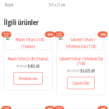
Boyut:
13.5 x 21 cm
İlgili ürünler
Stokta
2 adet
-35%
-30%
yok
stokta
Ahkam Tefsiri (2 Cilt) (1.hamur)
Safvetü’t Tefasir / Tefsirlerin Özü
(7 Cilt)
Orijinal
Şu
₺
700,00
₺
455,00
Orijinal
Şu
₺
5.250,00
₺
3.675,00
fiyat:
andaki
fiyat:
andaki
₺700,00.
fiyat:
Devamını oku
₺5.250,00.
fiyat:
Sepete Ekle
₺455,00.
₺3.675,00.
1 adet
2 adet
-50%
-50%