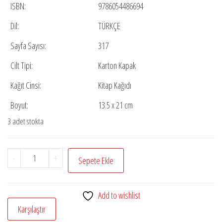
ISBN:
9786054486694
Dil:
TÜRKÇE
Sayfa Sayısı:
317
Cilt Tipi:
Karton Kapak
Kağıt Cinsi:
Kitap Kağıdı
Boyut:
13.5 x 21 cm
3 adet stokta
Çağdaş
-
+
Sepete Ekle
Dünyaya
İslami
Add to wishlist
Bakış
Karşılaştır
adet