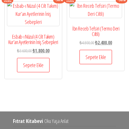
stokta
stokta
İbn Receb Tefsiri (Termo Deri
Ciltli)
Esbab-ı Nüzul (4 Cilt Takım)
Kur’an Ayetlerinin İniş Sebepleri
Orijinal
Şu
₺
4.800,00
₺
2.400,00
fiyat:
andaki
Orijinal
Şu
₺
3.600,00
₺
1.800,00
₺4.800,00.
fiyat:
Sepete Ekle
fiyat:
andaki
₺2.400,00.
₺3.600,00.
fiyat:
Sepete Ekle
₺1.800,00.
Fıtrat Kitabevi
Oku Yaşa Anlat