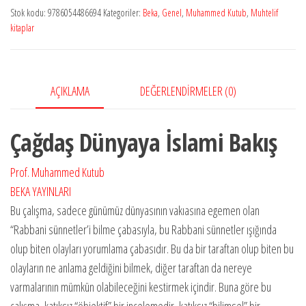
Stok kodu:
9786054486694
Kategoriler:
Beka
,
Genel
,
Muhammed Kutub
,
Muhtelif
kitaplar
AÇIKLAMA
DEĞERLENDIRMELER (0)
Çağdaş Dünyaya İslami Bakış
Prof. Muhammed Kutub
BEKA YAYINLARI
Bu çalışma, sadece günümüz dünyasının vakıasına egemen olan
“Rabbani sünnetler’i bilme çabasıyla, bu Rabbani sünnetler ışığında
olup biten olayları yorumlama çabasıdır. Bu da bir taraftan olup biten bu
olayların ne anlama geldiğini bilmek, diğer taraftan da nereye
varmalarının mümkün olabileceğini kestirmek içindir. Buna göre bu