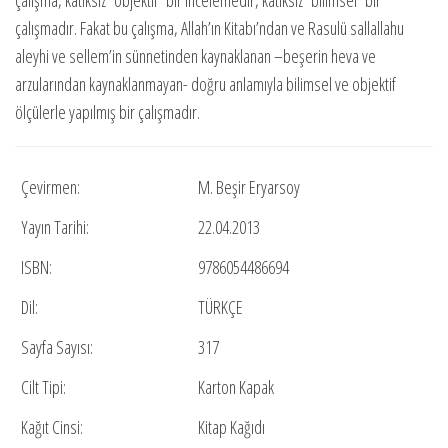
çalışma, katıksız “öbjektif” bir incelemedir, katıksız “bilimsel” bir
çalışmadır. Fakat bu çalışma, Allah’ın Kitabı’ndan ve Rasulü sallallahu
aleyhi ve sellem’in sünnetinden kaynaklanan –beşerin heva ve
arzularından kaynaklanmayan- doğru anlamıyla bilimsel ve objektif
ölçülerle yapılmış bir çalışmadır.
Çevirmen:
M. Beşir Eryarsoy
Yayın Tarihi:
22.04.2013
ISBN:
9786054486694
Dil:
TÜRKÇE
Sayfa Sayısı:
317
Cilt Tipi:
Karton Kapak
Kağıt Cinsi:
Kitap Kağıdı