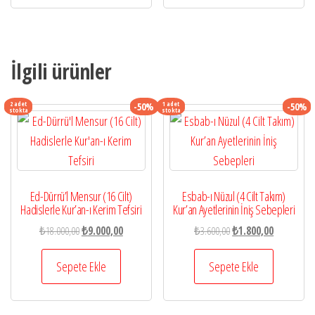
İlgili ürünler
2 adet
1 adet
-50%
-50%
stokta
stokta
Ed-Dürrü’l Mensur (16 Cilt)
Esbab-ı Nüzul (4 Cilt Takım)
Hadislerle Kur’an-ı Kerim Tefsiri
Kur’an Ayetlerinin İniş Sebepleri
Orijinal
Şu
Orijinal
Şu
₺
18.000,00
₺
9.000,00
₺
3.600,00
₺
1.800,00
fiyat:
andaki
fiyat:
andaki
₺18.000,00.
fiyat:
₺3.600,00.
fiyat:
Sepete Ekle
Sepete Ekle
₺9.000,00.
₺1.800,00.