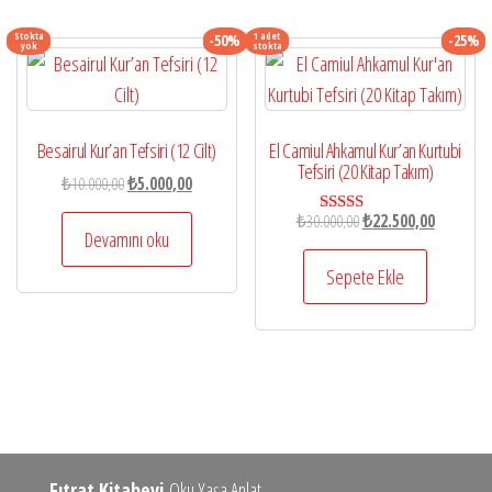
Stokta
1 adet
-50%
-25%
yok
stokta
Besairul Kur’an Tefsiri (12 Cilt)
El Camiul Ahkamul Kur’an Kurtubi
Tefsiri (20 Kitap Takım)
Orijinal
Şu
₺
10.000,00
₺
5.000,00
fiyat:
andaki
Orijinal
Şu
₺
30.000,00
₺
22.500,00
5 üzerinden
₺10.000,00.
fiyat:
Devamını oku
5.00
fiyat:
andaki
oy aldı
₺5.000,00.
₺30.000,00.
fiyat:
Sepete Ekle
₺22.500,0
Fıtrat Kitabevi
Oku Yaşa Anlat