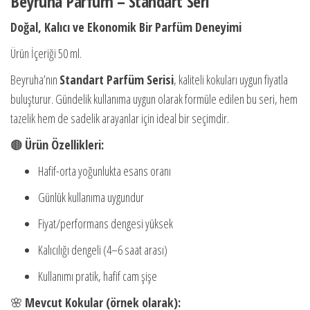
Beyruha Parfüm – Standart Seri
Doğal, Kalıcı ve Ekonomik Bir Parfüm Deneyimi
Ürün İçeriği 50 ml.
Beyruha’nın
Standart Parfüm Serisi
, kaliteli kokuları uygun fiyatla
buluşturur. Gündelik kullanıma uygun olarak formüle edilen bu seri, hem
tazelik hem de sadelik arayanlar için ideal bir seçimdir.
🟤
Ürün Özellikleri:
Hafif-orta yoğunlukta esans oranı
Günlük kullanıma uygundur
Fiyat/performans dengesi yüksek
Kalıcılığı dengeli (4–6 saat arası)
Kullanımı pratik, hafif cam şişe
🌸
Mevcut Kokular (örnek olarak):