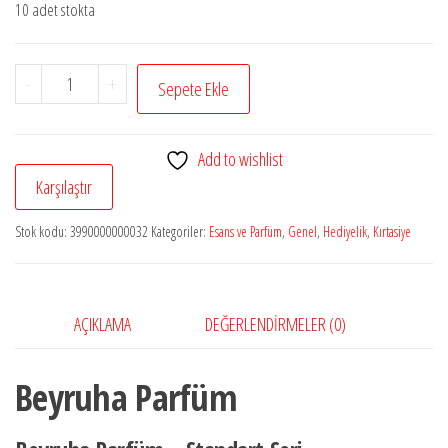
10 adet stokta
Beyruha
-
+
Sepete Ekle
Parfüm
Standart
Add to wishlist
adet
Karşılaştır
Stok kodu:
3990000000032
Kategoriler:
Esans ve Parfüm
,
Genel
,
Hediyelik
,
Kırtasiye
AÇIKLAMA
DEĞERLENDIRMELER (0)
Beyruha Parfüm