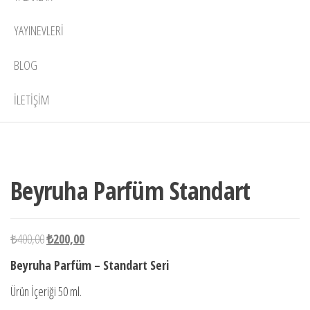
YAYINEVLERI
BLOG
İLETIŞIM
10 adet
-50%
stokta
Beyruha Parfüm Standart
Orijinal
Şu
₺
400,00
₺
200,00
fiyat:
andaki
Beyruha Parfüm – Standart Seri
₺400,00.
fiyat:
Ürün İçeriği 50 ml.
₺200,00.