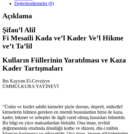
Değerlendirmeler (0)
Açıklama
Şifau’l Alil
Fi Mesaili Kada ve’l Kader Ve’l Hikme
ve’t Ta’lil
Kulların Fiillerinin Yaratılması ve Kaza
Kader Tartışmaları
İbn Kayyım El-Cevziyye
ÜMMÜLKURA YAYINEVİ
“Üstün ve fazilet sahibi kimseler şüyle dursun, deperli, mükellef
kimselerin bilmesi gereken en önemli hususlardan birisi de kaza,
kader, hikmet ve sebepler ile ilgili varid olmuş hususları bilmektir.
Bu bilgi en yüce maksatlardan birisidir. Ona iman, tevhid
değirmeninin etrafında döndüğü kutbe ve düzeni, din-i mübin
İslam’ın başlangıcı ve nihayetidir. Ona iman, imanın rükünlerinden