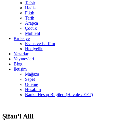
Tefsir
Hadis
Fıkıh
Tarih
Arapça
Çocuk
Muhtelif
Kırtasiye
Esans ve Parfüm
Hediyelik
Yazarlar
Yayınevleri
Blog
İletişim
Mağaza
Sepet
Ödeme
Hesabım
Banka Hesap Bilgileri (Havale / EFT)
2 adet
-35%
stokta
Şifau’l Alil