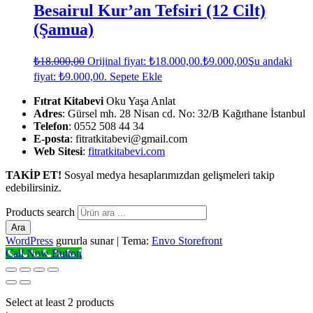
Besairul Kur’an Tefsiri (12 Cilt)
(Şamua)
₺
18.000,00
Orijinal fiyat: ₺18.000,00.
₺
9.000,00
Şu andaki
fiyat: ₺9.000,00.
Sepete Ekle
Fıtrat Kitabevi
Oku Yaşa Anlat
Adres
: Gürsel mh. 28 Nisan cd. No: 32/B Kağıthane İstanbul
Telefon
: 0552 508 44 34
E-posta
: fitratkitabevi@gmail.com
Web Sitesi
:
fitratkitabevi.com
TAKİP ET!
Sosyal medya hesaplarımızdan gelişmeleri takip
edebilirsiniz.
Products search
Ara
WordPress
gururla sunar
|
Tema:
Envo Storefront
Call Now Button
Select at least 2 products