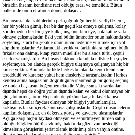
birisidir, ihsanın kendisine raci olduğu esası ve temelidir. Bütün
hallerinde onun etrafında döner, dolaşır….
Bu hususta akıl sahiplerinin pek çoğunluğu her bir vadiyi izlemiş,
her bir yoldan gitmiş, her bir dar geçiti kat etmeye çalışmış, kolay
zor demeden her bir şeye kalkışmış, onu bilmeye, hakikatine vakıf
olmaya çalışmışlardır. Eski yeni bütün ümmetler onun hakkında söz
söylemiş, ısrarlı bir şekilde onun nihai hedefine yürümek için yol
alıp durmuşlardır. Aralarındaki ayrılık ve farklılıklara rağmen bütün
fırkalar ona dalmış, kitap yazan müellifler bu alanda türlü, çeşitli
eserler yazmışlardır. Bu husus hakkında kendi kendisine bir şeyler
söylemeyen, bu alanda gerçek bilgiye ulaşmaya çalışmayan hiç bir
kimse yoktur. Bununla birlikte herkes bu alanda kendi kendisine
tereddütlü ve kararsız yahut hem cinsleriyle tartışmaktadır. Herkes
kendisi adına başgasının doğruluğuna inanmadığı bir görüş seçmiş
ve ondan başkasını beğenmemektedir. Vahye sımsıkı sarılanlar
dışında hepsi de doğru yolun dışında kalan ve kabul olunmayan bir
gidiş tutturmuşlardır. Hepsinin de yüzüne karşı hidayet kapısı
kapalıdır. Bunlar faydası olmayan bir bilgiyi yudumlamışlar,
kokuşmuş bir su içerek kanmaya çalışmışlardır. Çeşitli düşüncelerin
kapıları dolaşmışlar, en değersiz görüş ve gayelere ulaşmışlardır.
Açlığa karşı hiçbir faydası olmayan ve semirtmeyen türden sahip
olduğu bilgiden ötürü sevinmiş, hakkında güzel zan beslediği
kimselerin görüşlerini şeriat olarak indirilmiş olan vahyin önüne,
Peyganbere kadar ulaşan nassın önüne geçirmiştir.”