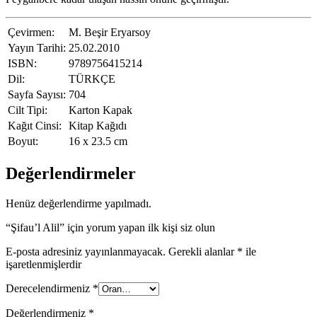
Çevirmen:
M. Beşir Eryarsoy
Yayın Tarihi:
25.02.2010
ISBN:
9789756415214
Dil:
TÜRKÇE
Sayfa Sayısı:
704
Cilt Tipi:
Karton Kapak
Kağıt Cinsi:
Kitap Kağıdı
Boyut:
16 x 23.5 cm
Değerlendirmeler
Henüz değerlendirme yapılmadı.
“Şifau’l Alil” için yorum yapan ilk kişi siz olun
E-posta adresiniz yayınlanmayacak.
Gerekli alanlar
*
ile
işaretlenmişlerdir
Derecelendirmeniz
*
Değerlendirmeniz
*