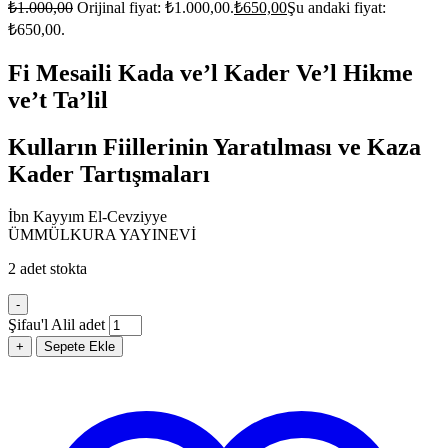
₺
1.000,00
Orijinal fiyat: ₺1.000,00.
₺
650,00
Şu andaki fiyat:
₺650,00.
Fi Mesaili Kada ve’l Kader Ve’l Hikme
ve’t Ta’lil
Kulların Fiillerinin Yaratılması ve Kaza
Kader Tartışmaları
İbn Kayyım El-Cevziyye
ÜMMÜLKURA YAYINEVİ
2 adet stokta
-
Şifau'l Alil adet
+
Sepete Ekle