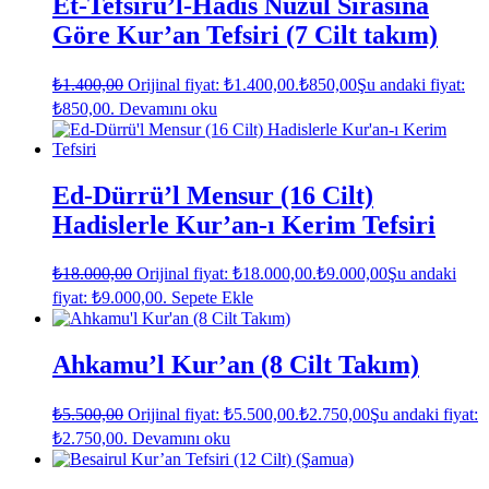
Et-Tefsirü’l-Hadis Nüzul Sırasına
Göre Kur’an Tefsiri (7 Cilt takım)
₺
1.400,00
Orijinal fiyat: ₺1.400,00.
₺
850,00
Şu andaki fiyat:
₺850,00.
Devamını oku
Ed-Dürrü’l Mensur (16 Cilt)
Hadislerle Kur’an-ı Kerim Tefsiri
₺
18.000,00
Orijinal fiyat: ₺18.000,00.
₺
9.000,00
Şu andaki
fiyat: ₺9.000,00.
Sepete Ekle
Ahkamu’l Kur’an (8 Cilt Takım)
₺
5.500,00
Orijinal fiyat: ₺5.500,00.
₺
2.750,00
Şu andaki fiyat:
₺2.750,00.
Devamını oku