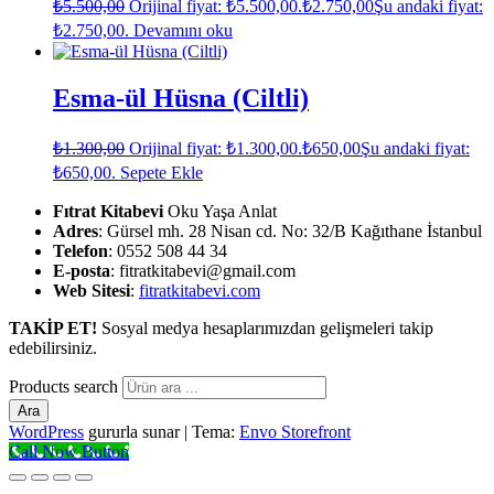
₺
5.500,00
Orijinal fiyat: ₺5.500,00.
₺
2.750,00
Şu andaki fiyat:
₺2.750,00.
Devamını oku
Esma-ül Hüsna (Ciltli)
₺
1.300,00
Orijinal fiyat: ₺1.300,00.
₺
650,00
Şu andaki fiyat:
₺650,00.
Sepete Ekle
Fıtrat Kitabevi
Oku Yaşa Anlat
Adres
: Gürsel mh. 28 Nisan cd. No: 32/B Kağıthane İstanbul
Telefon
: 0552 508 44 34
E-posta
: fitratkitabevi@gmail.com
Web Sitesi
:
fitratkitabevi.com
TAKİP ET!
Sosyal medya hesaplarımızdan gelişmeleri takip
edebilirsiniz.
Products search
Ara
WordPress
gururla sunar
|
Tema:
Envo Storefront
Call Now Button