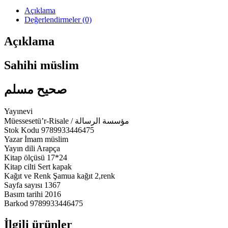
Açıklama
Değerlendirmeler (0)
Açıklama
Sahihi müslim
صحيح مسلم
Yayınevi
Müessesetü’r-Risale / مؤسسة الرسالة
Stok Kodu 9789933446475
Yazar İmam müslim
Yayın dili Arapça
Kitap ölçüsü 17*24
Kitap cilti Sert kapak
Kağıt ve Renk Şamua kağıt 2,renk
Sayfa sayısı 1367
Basım tarihi 2016
Barkod 9789933446475
İlgili ürünler