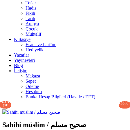
Tefsir
Hadis
Fıkıh
Tarih
Arapça
Çocuk
Muhtelif
Kırtasiye
Esans ve Parfüm
Hediyelik
Yazarlar
Yayınevleri
Blog
İletişim
Mağaza
Sepet
Ödeme
Hesabım
Banka Hesap Bilgileri (Havale / EFT)
Stokta
-33%
yok
Sahihi müslim / صحيح مسلم