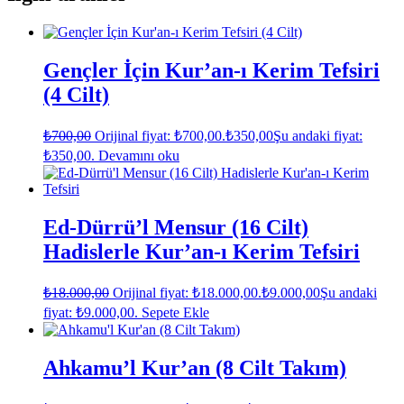
Gençler İçin Kur’an-ı Kerim Tefsiri
(4 Cilt)
₺
700,00
Orijinal fiyat: ₺700,00.
₺
350,00
Şu andaki fiyat:
₺350,00.
Devamını oku
Ed-Dürrü’l Mensur (16 Cilt)
Hadislerle Kur’an-ı Kerim Tefsiri
₺
18.000,00
Orijinal fiyat: ₺18.000,00.
₺
9.000,00
Şu andaki
fiyat: ₺9.000,00.
Sepete Ekle
Ahkamu’l Kur’an (8 Cilt Takım)