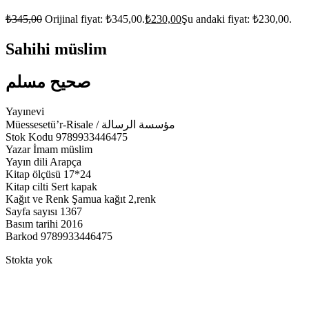
₺
345,00
Orijinal fiyat: ₺345,00.
₺
230,00
Şu andaki fiyat: ₺230,00.
Sahihi müslim
صحيح مسلم
Yayınevi
Müessesetü’r-Risale / مؤسسة الرسالة
Stok Kodu 9789933446475
Yazar İmam müslim
Yayın dili Arapça
Kitap ölçüsü 17*24
Kitap cilti Sert kapak
Kağıt ve Renk Şamua kağıt 2,renk
Sayfa sayısı 1367
Basım tarihi 2016
Barkod 9789933446475
Stokta yok