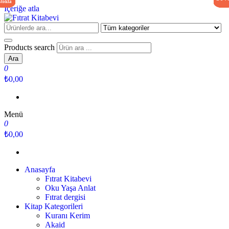
stokta
stokta
stokta
stokta
İçeriğe atla
Fıtrat Kitabevi
Oku Yaşa Anlat
Products search
Ara
0
₺0,00
Menü
0
₺0,00
Anasayfa
Fıtrat Kitabevi
Oku Yaşa Anlat
Fıtrat dergisi
Kitap Kategorileri
Kuranı Kerim
Akaid