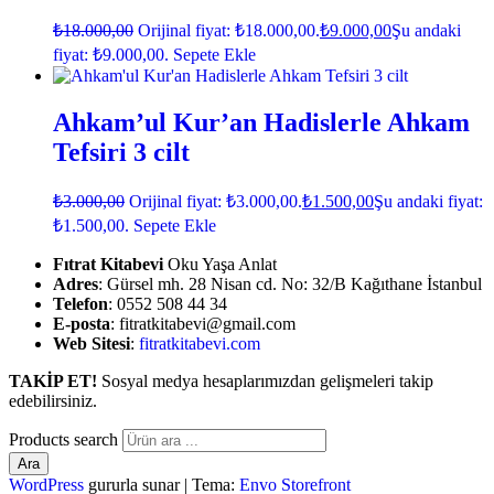
₺
18.000,00
Orijinal fiyat: ₺18.000,00.
₺
9.000,00
Şu andaki
fiyat: ₺9.000,00.
Sepete Ekle
Ahkam’ul Kur’an Hadislerle Ahkam
Tefsiri 3 cilt
₺
3.000,00
Orijinal fiyat: ₺3.000,00.
₺
1.500,00
Şu andaki fiyat:
₺1.500,00.
Sepete Ekle
Fıtrat Kitabevi
Oku Yaşa Anlat
Adres
: Gürsel mh. 28 Nisan cd. No: 32/B Kağıthane İstanbul
Telefon
: 0552 508 44 34
E-posta
: fitratkitabevi@gmail.com
Web Sitesi
:
fitratkitabevi.com
TAKİP ET!
Sosyal medya hesaplarımızdan gelişmeleri takip
edebilirsiniz.
Products search
Ara
WordPress
gururla sunar
|
Tema:
Envo Storefront