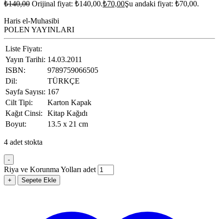
₺
140,00
Orijinal fiyat: ₺140,00.
₺
70,00
Şu andaki fiyat: ₺70,00.
Haris el-Muhasibi
POLEN YAYINLARI
Liste Fiyatı:
Yayın Tarihi:
14.03.2011
ISBN:
9789759066505
Dil:
TÜRKÇE
Sayfa Sayısı:
167
Cilt Tipi:
Karton Kapak
Kağıt Cinsi:
Kitap Kağıdı
Boyut:
13.5 x 21 cm
4 adet stokta
-
Riya ve Korunma Yolları adet
+
Sepete Ekle