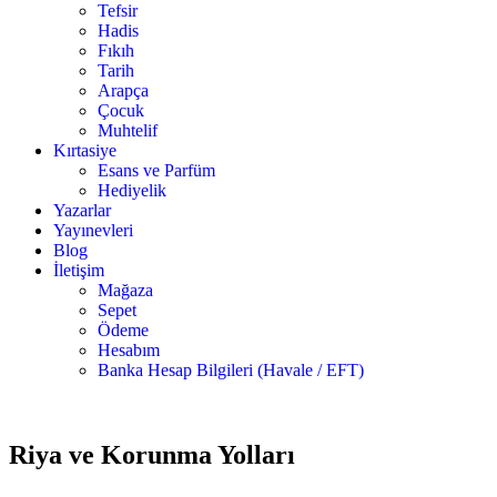
Tefsir
Hadis
Fıkıh
Tarih
Arapça
Çocuk
Muhtelif
Kırtasiye
Esans ve Parfüm
Hediyelik
Yazarlar
Yayınevleri
Blog
İletişim
Mağaza
Sepet
Ödeme
Hesabım
Banka Hesap Bilgileri (Havale / EFT)
4 adet
-50%
stokta
Riya ve Korunma Yolları