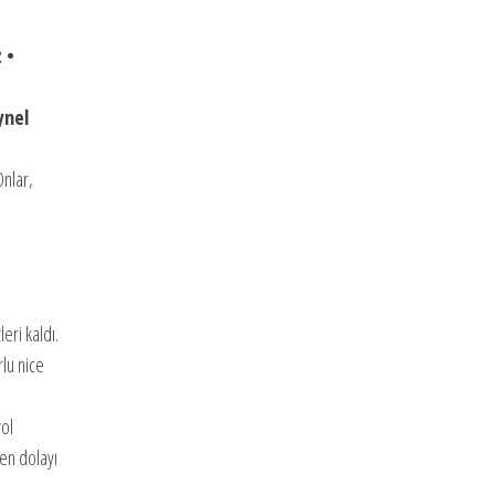
 •
ynel
Onlar,
eri kaldı.
rlu nice
yol
den dolayı