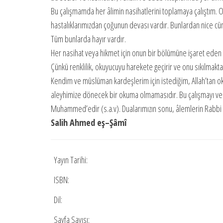
Bu çalışmamda her âlimin nasihatlerini toplamaya çalıştım. O
hastalıklarımızdan çoğunun devası vardır. Bunlardan nice cüm
Tüm bunlarda hayır vardır.
Her nasihat veya hikmet için onun bir bölümüne işaret eden
Çünkü renklilik, okuyucuyu harekete geçirir ve onu sıkılmakta
Kendim ve müslüman kardeşlerim için istediğim, Allah’tan 
aleyhimize dönecek bir okuma olmamasıdır. Bu çalışmayı ve b
Muhammed’edir (s.a.v). Dualarımızın sonu, âlemlerin Rabbi 
Salih Ahmed e
ş
–
Ş
âmî
Yayın Tarihi:
ISBN:
Dil:
Sayfa Sayısı: