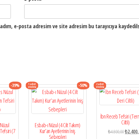
adım, e-posta adresim ve site adresim bu tarayıcıya kaydedils
1 adet
2 adet
-39%
-50%
stokta
stokta
İbn Receb Tefsiri (Ter
Ciltli)
 Nüzul
Esbab-ı Nüzul (4 Cilt Takım)
Tefsiri (7
Kur’an Ayetlerinin İniş
Orijinal
₺
4.800,00
₺
2.400
Sebepleri
fiyat: