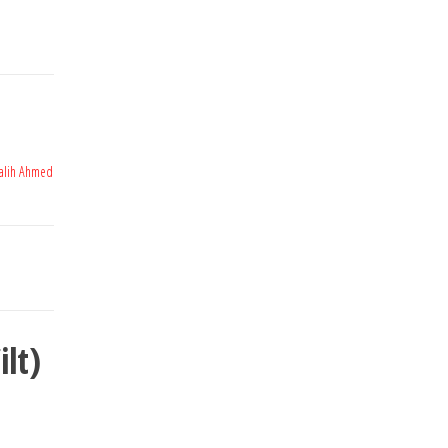
alih Ahmed
lt)