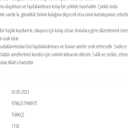
nu ulaşılması ve faydalanılması kolay bir şekilde hazırladım. Çünkü onda
le vardır ki, günahkâr birinin kulağına düşecek olsa onun kurtuluşunun sebebi
 bir başlık koydum ki, okuyucu için kolay olsun. Konulara göre düzenlemek ist
n uzak tutar.
okuduklarımızdan bizi faydalandırması ve bunun amele sevk etmesidir. Sadece
ütün amellerimizi kendisi için samimi kılmasını dilerim. Salât ve selâm, efen
olan Allah’a hamddır.
03.05.2023
9786257948975
TÜRKÇE
1192