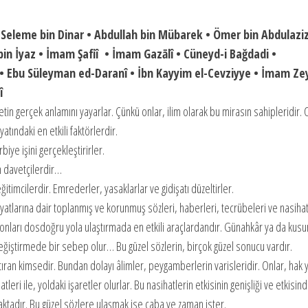
 • Seleme bin Dinar • Abdullah bin Mübarek • Ömer bin Abdulaziz
bin İyaz • İmam Şafiî • İmam Gazālî • Cüneyd-i Bağdadi •
u Süleyman ed-Daranî • İbn Kayyim el-Cevziyye • İmam Ze
î
in gerçek anlamını yayarlar. Çünkü onlar, ilim olarak bu mirasın sahipleridir. 
atındaki en etkili faktörlerdir.
rbiye işini gerçekleştirirler.
an davetçilerdir…
imcilerdir. Emrederler, yasaklarlar ve gidişatı düzeltirler.
atlarına dair toplanmış ve korunmuş sözleri, haberleri, tecrübeleri ve nasihatl
, onları dosdoğru yola ulaştırmada en etkili araçlardandır. Günahkâr ya da kusu
değiştirmede bir sebep olur… Bu güzel sözlerin, birçok güzel sonucu vardır.
ran kimsedir. Bundan dolayı âlimler, peygamberlerin varisleridir. Onlar, hak 
leri ile, yoldaki işaretler olurlar. Bu nasihatlerin etkisinin genişliği ve etkisin
aktadır. Bu güzel sözlere ulaşmak ise çaba ve zaman ister.