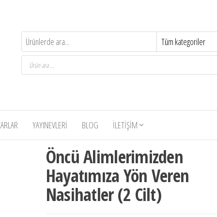
Products
search
ZARLAR
YAYINEVLERI
BLOG
İLETIŞIM
-50%
Öncü Alimlerimizden
Hayatımıza Yön Veren
Nasihatler (2 Cilt)