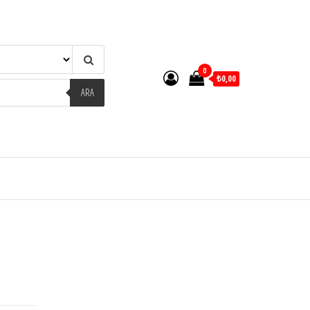
0
₺0,00
ARA