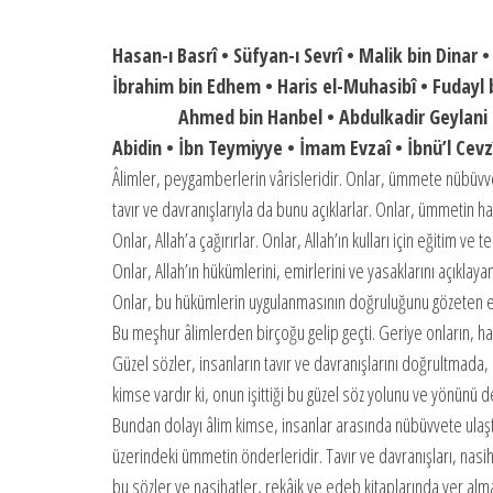
Hasan-ı Basrî • Süfyan-ı Sevrî • Malik bin Dinar
İbrahim bin Edhem • Haris el-Muhasibî • Fudayl 
Ahmed bin Hanbel • Abdulkadir Geylani • Eb
Abidin • İbn Teymiyye • İmam Evzaî • İbnü’l Cevz
Âlimler, peygamberlerin vârisleridir. Onlar, ümmete nübüvvet
tavır ve davranışlarıyla da bunu açıklarlar. Onlar, ümmetin hay
Onlar, Allah’a çağırırlar. Onlar, Allah’ın kulları için eğitim ve te
Onlar, Allah’ın hükümlerini, emirlerini ve yasaklarını açıklay
Onlar, bu hükümlerin uygulanmasının doğruluğunu gözeten eğit
Bu meşhur âlimlerden birçoğu gelip geçti. Geriye onların, hay
Güzel sözler, insanların tavır ve davranışlarını doğrultmada
kimse vardır ki, onun işittiği bu güzel söz yolunu ve yönünü 
Bundan dolayı âlim kimse, insanlar arasında nübüvvete ulaştı
üzerindeki ümmetin önderleridir. Tavır ve davranışları, nasihat
bu sözler ve nasihatler, rekâik ve edeb kitaplarında yer alm