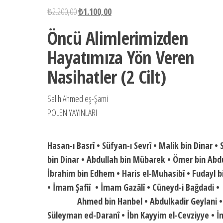
Orijinal
Şu
₺
2.200,00
₺
1.100,00
fiyat:
andaki
Öncü Alimlerimizden
₺2.200,00.
fiyat:
Hayatımıza Yön Veren
₺1.100,00.
Nasihatler (2 Cilt)
Salih Ahmed eş-Şami
POLEN YAYINLARI
Hasan-ı Basrî • Süfyan-ı Sevrî • Malik bin Dinar •
bin Dinar • Abdullah bin Mübarek • Ömer bin Abdu
İbrahim bin Edhem • Haris el-Muhasibî • Fudayl b
• İmam Şafiî • İmam Gazālî • Cüneyd-i Bağdadi •
Ahmed bin Hanbel • Abdulkadir Geylani •
Süleyman ed-Daranî • İbn Kayyim el-Cevziyye • 