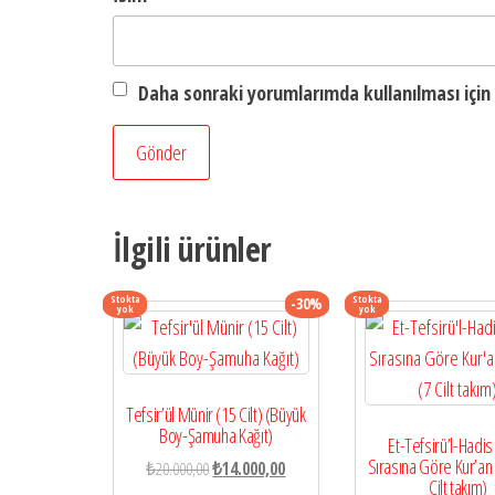
Daha sonraki yorumlarımda kullanılması için 
İlgili ürünler
Stokta
Stokta
-30%
yok
yok
Tefsir’ül Münir (15 Cilt) (Büyük
Boy-Şamuha Kağıt)
Et-Tefsirü’l-Hadis
Sırasına Göre Kur’an 
Orijinal
Şu
₺
20.000,00
₺
14.000,00
Cilt takım)
fiyat:
andaki