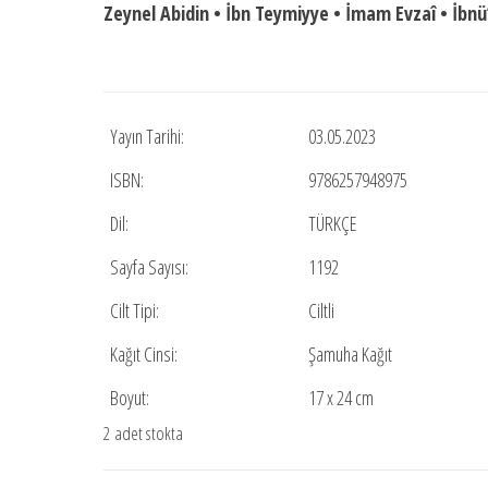
Zeynel Abidin • İbn Teymiyye • İmam Evzaî • İbnü’
Yayın Tarihi:
03.05.2023
ISBN:
9786257948975
Dil:
TÜRKÇE
Sayfa Sayısı:
1192
Cilt Tipi:
Ciltli
Kağıt Cinsi:
Şamuha Kağıt
Boyut:
17 x 24 cm
2 adet stokta