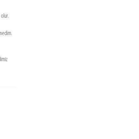
 olur.
emedim.
dimiz