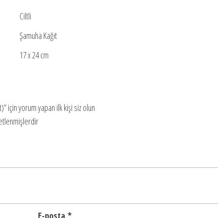
Ciltli
Şamuha Kağıt
17 x 24 cm
 için yorum yapan ilk kişi siz olun
retlenmişlerdir
E-posta
*