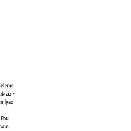
 Seleme
laziz •
in İyaz
 Ebu
İmam