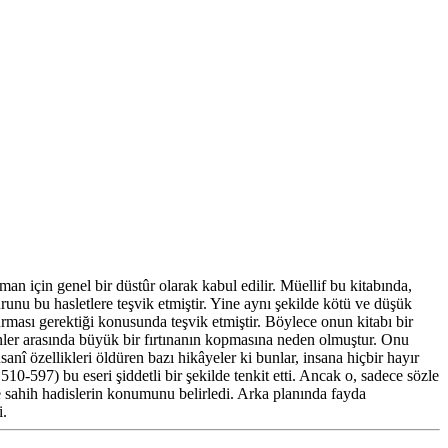
an için genel bir düstûr olarak kabul edilir. Müellif bu kitabında,
runu bu hasletlere teşvik etmiştir. Yine aynı şekilde kötü ve düşük
urması gerektiği konusunda teşvik etmiştir. Böylece onun kitabı bir
renler arasında büyük bir fırtınanın kopmasına neden olmuştur. Onu
anî özellikleri öldüren bazı hikâyeler ki bunlar, insana hiçbir hayır
0-597) bu eseri şiddetli bir şekilde tenkit etti. Ancak o, sadece sözle
e sahih hadislerin konumunu belirledi. Arka planında fayda
i.