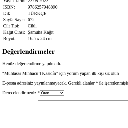
Yayın Tarihi:
22.08.2022
ISBN:
9786257948890
Dil:
TÜRKÇE
Sayfa Sayısı:
672
Cilt Tipi:
Ciltli
Kağıt Cinsi:
Şamuha Kağıt
Boyut:
16.5 x 24 cm
Değerlendirmeler
Henüz değerlendirme yapılmadı.
“Muhtasar Minhacu’l Kasıdîn” için yorum yapan ilk kişi siz olun
E-posta adresiniz yayınlanmayacak.
Gerekli alanlar
*
ile işaretlenmişl
Derecelendirmeniz
*