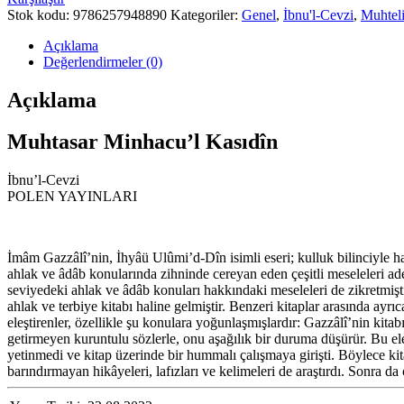
Stok kodu:
9786257948890
Kategoriler:
Genel
,
İbnu'l-Cevzi
,
Muhteli
Açıklama
Değerlendirmeler (0)
Açıklama
Muhtasar Minhacu’l Kasıdîn
İbnu’l-Cevzi
POLEN YAYINLARI
İmâm Gazzâlî’nin, İhyâü Ulûmi’d-Dîn isimli eseri; kulluk bilinciyle har
ahlak ve âdâb konularında zihninde cereyan eden çeşitli meseleleri adet
seviyedeki ahlak ve âdâb konuları hakkındaki meseleleri de zikretmişti
ahlak ve terbiye kitabı haline gelmiştir. Benzeri kitaplar arasında ay
eleştirenler, özellikle şu konulara yoğunlaşmışlardır: Gazzâlî’nin kita
getirmeyen kuruntulu sözlerle, onu aşağılık bir duruma düşürür. Bu ele
yetinmedi ve kitap üzerinde bir hummalı çalışmaya girişti. Böylece ki
barındırmayan hikâyeleri, lafızları ve kelimeleri de araştırdı. Sonra da