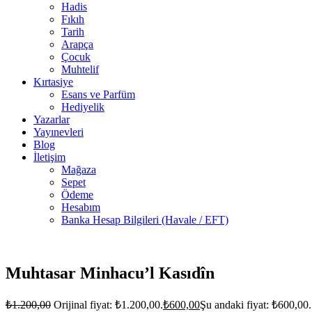
Hadis
Fıkıh
Tarih
Arapça
Çocuk
Muhtelif
Kırtasiye
Esans ve Parfüm
Hediyelik
Yazarlar
Yayınevleri
Blog
İletişim
Mağaza
Sepet
Ödeme
Hesabım
Banka Hesap Bilgileri (Havale / EFT)
6 adet
stokta
Muhtasar Minhacu’l Kasıdîn
₺
1.200,00
Orijinal fiyat: ₺1.200,00.
₺
600,00
Şu andaki fiyat: ₺600,00.