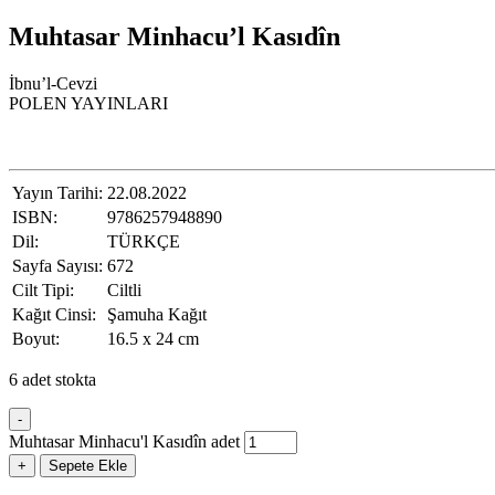
Muhtasar Minhacu’l Kasıdîn
İbnu’l-Cevzi
POLEN YAYINLARI
Yayın Tarihi:
22.08.2022
ISBN:
9786257948890
Dil:
TÜRKÇE
Sayfa Sayısı:
672
Cilt Tipi:
Ciltli
Kağıt Cinsi:
Şamuha Kağıt
Boyut:
16.5 x 24 cm
6 adet stokta
-
Muhtasar Minhacu'l Kasıdîn adet
+
Sepete Ekle