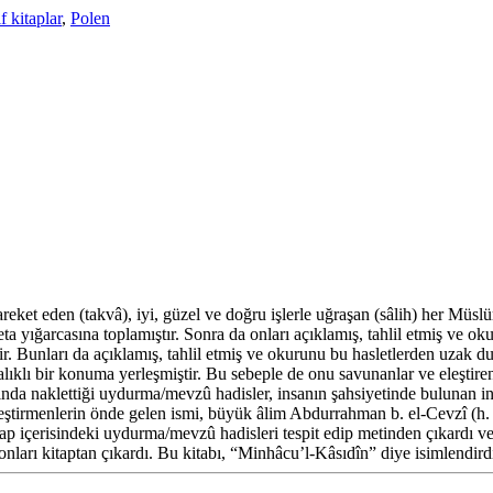
f kitaplar
,
Polen
eket eden (takvâ), iyi, güzel ve doğru işlerle uğraşan (sâlih) her Müslüm
a yığarcasına toplamıştır. Sonra da onları açıklamış, tahlil etmiş ve oku
r. Bunları da açıklamış, tahlil etmiş ve okurunu bu hasletlerden uzak d
rıcalıklı bir konuma yerleşmiştir. Bu sebeple de onu savunanlar ve eleşti
bında naklettiği uydurma/mevzû hadisler, insanın şahsiyetinde bulunan ins
ştirmenlerin önde gelen ismi, büyük âlim Abdurrahman b. el-Cevzî (h. 51
tap içerisindeki uydurma/mevzû hadisleri tespit edip metinden çıkardı v
 onları kitaptan çıkardı. Bu kitabı, “Minhâcu’l-Kâsıdîn” diye isimlendird