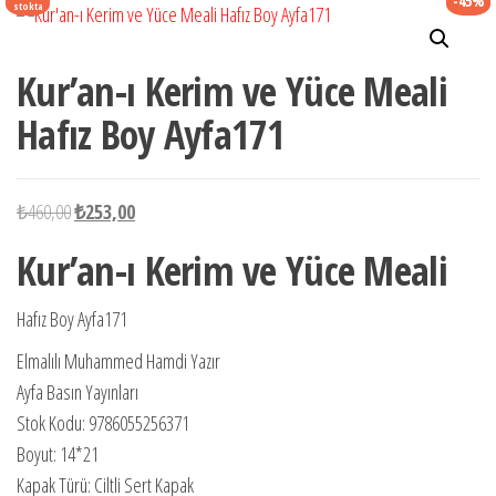
-45%
stokta
Kur’an-ı Kerim ve Yüce Meali
Hafız Boy Ayfa171
Orijinal
Şu
₺
460,00
₺
253,00
fiyat:
andaki
Kur’an-ı Kerim ve Yüce Meali
₺460,00.
fiyat:
₺253,00.
Hafız Boy Ayfa171
Elmalılı Muhammed Hamdi Yazır
Ayfa Basın Yayınları
Stok Kodu: 9786055256371
Boyut: 14*21
Kapak Türü: Ciltli Sert Kapak