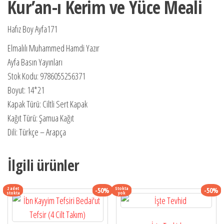
Kur’an-ı Kerim ve Yüce Meali
Hafız Boy Ayfa171
Elmalılı Muhammed Hamdi Yazır
Ayfa Basın Yayınları
Stok Kodu: 9786055256371
Boyut: 14*21
Kapak Türü: Ciltli Sert Kapak
Kağıt Türü: Şamua Kağıt
Dili: Türkçe – Arapça
İlgili ürünler
2 adet
Stokta
-50%
-50%
stokta
yok