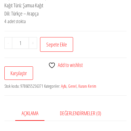
Kağıt Türü: Şamua Kağıt
Dili: Türkçe – Arapça
4 adet stokta
Kur'an-
-
+
Sepete Ekle
ı
Kerim
Add to wishlist
ve
Karşılaştır
Yüce
Meali
Stok kodu:
9786055256371
Kategoriler:
Ayfa
,
Genel
,
Kuranı Kerim
Hafız
Boy
Ayfa171
AÇIKLAMA
DEĞERLENDIRMELER (0)
adet