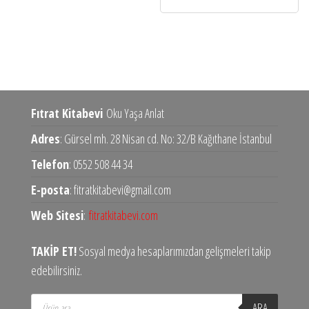
Fıtrat Kitabevi
Oku Yaşa Anlat
Adres
: Gürsel mh. 28 Nisan cd. No: 32/B Kağıthane İstanbul
Telefon
: 0552 508 44 34
E-posta
: fitratkitabevi@gmail.com
Web Sitesi
:
fitratkitabevi.com
TAKİP ET!
Sosyal medya hesaplarımızdan gelişmeleri takip
edebilirsiniz.
Products
ARA