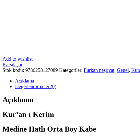
Add to wishlist
Karşılaştır
Stok kodu:
9786258127089
Kategoriler:
Furkan neşriyat
,
Genel
,
Kur
Açıklama
Değerlendirmeler (0)
Açıklama
Kur’an-ı Kerim
Medine Hatlı Orta Boy Kabe