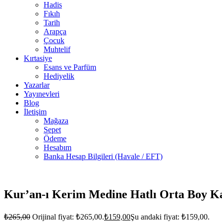
Hadis
Fıkıh
Tarih
Arapça
Çocuk
Muhtelif
Kırtasiye
Esans ve Parfüm
Hediyelik
Yazarlar
Yayınevleri
Blog
İletişim
Mağaza
Sepet
Ödeme
Hesabım
Banka Hesap Bilgileri (Havale / EFT)
Stokta
yok
Kur’an-ı Kerim Medine Hatlı Orta Boy K
₺
265,00
Orijinal fiyat: ₺265,00.
₺
159,00
Şu andaki fiyat: ₺159,00.