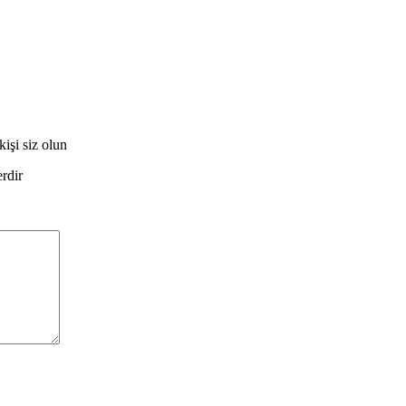
işi siz olun
erdir