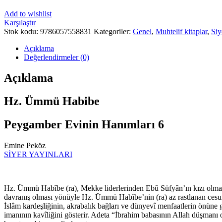
Add to wishlist
Karşılaştır
Stok kodu:
9786057558831
Kategoriler:
Genel
,
Muhtelif kitaplar
,
Siy
Açıklama
Değerlendirmeler (0)
Açıklama
Hz. Ümmü Habibe
Peygamber Evinin Hanımları 6
Emine Peköz
SİYER YAYINLARI
Hz. Ümmü Habîbe (ra), Mekke liderlerinden Ebû Süfyân’ın kızı olması v
davranış olması yönüyle Hz. Ümmü Habîbe’nin (ra) az rastlanan cesu
İslâm kardeşliğinin, akrabalık bağları ve dünyevî menfaatlerin önüne
imanının kavîliğini gösterir. Adeta “İbrahim babasının Allah düşmanı