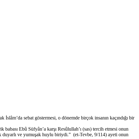
rak İslâm’da sebat göstermesi, o dönemde birçok insanın kaçındığı bir
k babası Ebû Süfyân’a karşı Resûlullah’ı (sas) tercih etmesi onun
k duyarlı ve yumuşak huylu biriydi.” (et-Tevbe, 9/114) ayeti onun