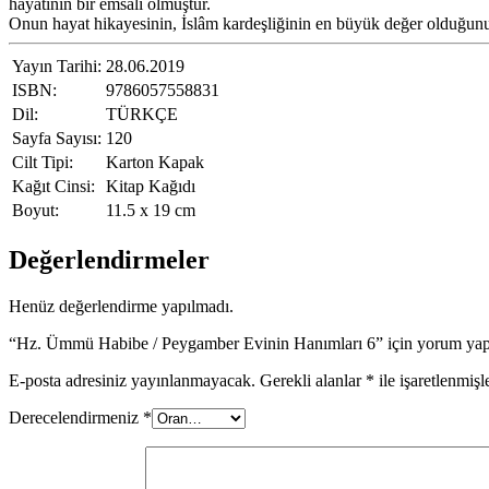
hayatının bir emsali olmuştur.
Onun hayat hikayesinin, İslâm kardeşliğinin en büyük değer olduğu
Yayın Tarihi:
28.06.2019
ISBN:
9786057558831
Dil:
TÜRKÇE
Sayfa Sayısı:
120
Cilt Tipi:
Karton Kapak
Kağıt Cinsi:
Kitap Kağıdı
Boyut:
11.5 x 19 cm
Değerlendirmeler
Henüz değerlendirme yapılmadı.
“Hz. Ümmü Habibe / Peygamber Evinin Hanımları 6” için yorum yapan
E-posta adresiniz yayınlanmayacak.
Gerekli alanlar
*
ile işaretlenmişl
Derecelendirmeniz
*