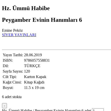
Hz. Ümmü Habibe
Peygamber Evinin Hanımları 6
Emine Peköz
SİYER YAYINLARI
Yayın Tarihi:
28.06.2019
ISBN:
9786057558831
Dil:
TÜRKÇE
Sayfa Sayısı:
120
Cilt Tipi:
Karton Kapak
Kağıt Cinsi:
Kitap Kağıdı
Boyut:
11.5 x 19 cm
6 adet stokta
-
Hz. Ümmü Habibe / Peygamber Evinin Hanımları 6 adet