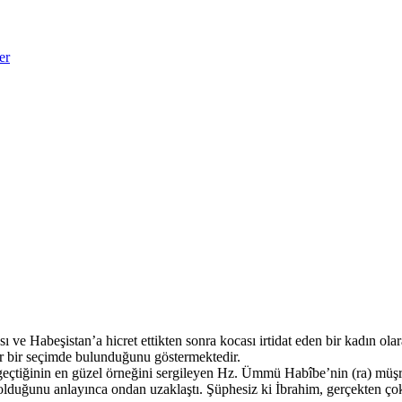
er
e Habeşistan’a hicret ettikten sonra kocası irtidat eden bir kadın ola
r bir seçimde bulunduğunu göstermektedir.
 geçtiğinin en güzel örneğini sergileyen Hz. Ümmü Habîbe’nin (ra) müşri
 olduğunu anlayınca ondan uzaklaştı. Şüphesiz ki İbrahim, gerçekten ço