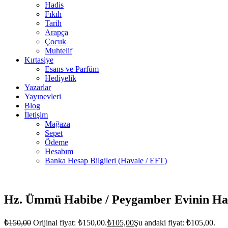
Hadis
Fıkıh
Tarih
Arapça
Çocuk
Muhtelif
Kırtasiye
Esans ve Parfüm
Hediyelik
Yazarlar
Yayınevleri
Blog
İletişim
Mağaza
Sepet
Ödeme
Hesabım
Banka Hesap Bilgileri (Havale / EFT)
6 adet
stokta
Hz. Ümmü Habibe / Peygamber Evinin Ha
₺
150,00
Orijinal fiyat: ₺150,00.
₺
105,00
Şu andaki fiyat: ₺105,00.