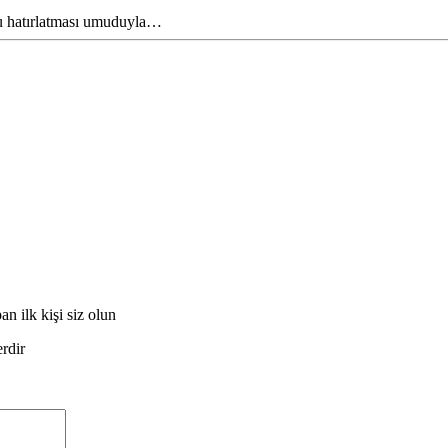
nu hatırlatması umuduyla…
 ilk kişi siz olun
erdir