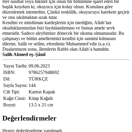
Her nasihat veya hikmet için onun bir bölümüne işaret eden bir
başlık koydum ki, okuyucu için kolay olsun. Konulara göre
düzenlemek istemedim. Çünkü renklilik, okuyucuyu harekete geçirir
ve onu sıkılmaktan uzak tutar.
Kendim ve müslüman kardeşlerim için istediğim, Allah’tan
okuduklarımızdan bizi faydalandırması ve bunun amele sevk
etmesidir. Sadece aleyhimize dönecek bir okuma olmamasıdır. Bu
çalışmayı ve bütün amellerimizi kendisi için samimi kılmasını
dilerim. Salât ve selâm, efendimiz Muhammed’edir (s.a.v).
Dualarımızın sonu, âlemlerin Rabbi olan Allah’a hamddır.
Salih Ahmed e
ş
–
Ş
âmî
Yayın Tarihi:
09.06.2023
ISBN:
9786257948692
Dil:
TÜRKÇE
Sayfa Sayısı:
144
Cilt Tipi:
Karton Kapak
Kağıt Cinsi:
Kitap Kağıdı
Boyut:
13.5 x 21 cm
Değerlendirmeler
Henüz değerlendirme yapılmadı.