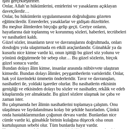
işini gerçekleştirirler.
Onlar, Allah’ın hükümlerini, emirlerini ve yasaklarını açıklayan
davetçilerdir…
Onlar, bu hükümlerin uygulanmasının doğruluğunu gözeten
eğitimcilerdir. Emrederler, yasaklarlar ve gidişatı düzeltirler.
Bu meşhur âlimlerden birçoğu gelip geçti. Geriye onların,
hayatlarına dair toplanmış ve korunmuş sözleri, haberleri, tecrübeleri
ve nasihatleri kaldı.
Güzel sözler, insanların tavır ve davranışlarını doğrultmada, onları
dosdoğru yola ulaştırmada en etkili araçlardandır. Günahkâr ya da
kusurlu nice kimse vardır ki, onun işittiği bu güzel söz yolunu ve
yönünü değiştirmede bir sebep olur… Bu güzel sözlerin, birçok
güzel sonucu vardır.
Bundan dolayı âlim kimse, insanlar arasında nübüvvete ulaştıran
kimsedir. Bundan dolayı âlimler, peygamberlerin varisleridir. Onlar,
hak yol üzerindeki ümmetin önderleridir. Tavır ve davranışları,
nasihatleri ile, yoldaki işaretler olurlar. Bu nasihatlerin etkisinin
genişliği ve etkisinden dolayı bu sözler ve nasihatler, rekâik ve edeb
kitaplarında yer almaktadır. Bu güzel sözlere ulaşmak ise çaba ve
zaman ister.
Bu çalışmamda her âlimin nasihatlerini toplamaya çalıştım. Onu
ulaşılması ve faydalanılması kolay bir şekilde hazırladım. Çünkü
onda hastalıklarımızdan çoğunun devası vardır. Bunlardan nice
cümle vardır ki, günahkâr birinin kulağına düşecek olsa onun
kurtuluşunun sebebi olur. Tüm bunlarda hayır vardır.