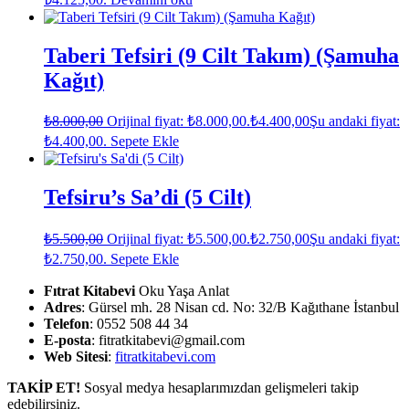
Taberi Tefsiri (9 Cilt Takım) (Şamuha
Kağıt)
₺
8.000,00
Orijinal fiyat: ₺8.000,00.
₺
4.400,00
Şu andaki fiyat:
₺4.400,00.
Sepete Ekle
Tefsiru’s Sa’di (5 Cilt)
₺
5.500,00
Orijinal fiyat: ₺5.500,00.
₺
2.750,00
Şu andaki fiyat:
₺2.750,00.
Sepete Ekle
Fıtrat Kitabevi
Oku Yaşa Anlat
Adres
: Gürsel mh. 28 Nisan cd. No: 32/B Kağıthane İstanbul
Telefon
: 0552 508 44 34
E-posta
: fitratkitabevi@gmail.com
Web Sitesi
:
fitratkitabevi.com
TAKİP ET!
Sosyal medya hesaplarımızdan gelişmeleri takip
edebilirsiniz.