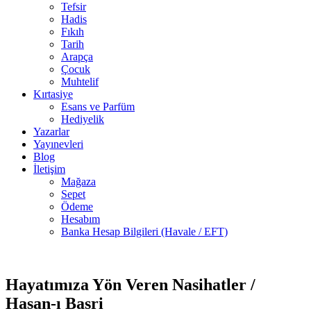
Tefsir
Hadis
Fıkıh
Tarih
Arapça
Çocuk
Muhtelif
Kırtasiye
Esans ve Parfüm
Hediyelik
Yazarlar
Yayınevleri
Blog
İletişim
Mağaza
Sepet
Ödeme
Hesabım
Banka Hesap Bilgileri (Havale / EFT)
3 adet
-50%
stokta
Hayatımıza Yön Veren Nasihatler /
Hasan-ı Basri