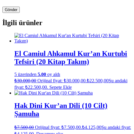
İlgili ürünler
El Camiul Ahkamul Kur’an Kurtubi
Tefsiri (20 Kitap Takım)
5 üzerinden
5.00
oy aldı
₺
30.000,00
Orijinal fiyat: ₺30.000,00.
₺
22.500,00
Şu andaki
fiyat: ₺22.500,00.
Sepete Ekle
Hak Dini Kur’an Dili (10 Cilt)
Şamuha
₺
7.500,00
Orijinal fiyat: ₺7.500,00.
₺
4.125,00
Şu andaki fiyat:
₺4.125,00.
Devamını oku