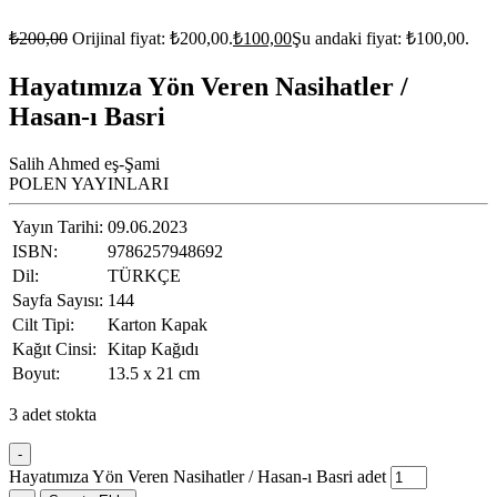
₺
200,00
Orijinal fiyat: ₺200,00.
₺
100,00
Şu andaki fiyat: ₺100,00.
Hayatımıza Yön Veren Nasihatler /
Hasan-ı Basri
Salih Ahmed eş-Şami
POLEN YAYINLARI
Yayın Tarihi:
09.06.2023
ISBN:
9786257948692
Dil:
TÜRKÇE
Sayfa Sayısı:
144
Cilt Tipi:
Karton Kapak
Kağıt Cinsi:
Kitap Kağıdı
Boyut:
13.5 x 21 cm
3 adet stokta
-
Hayatımıza Yön Veren Nasihatler / Hasan-ı Basri adet