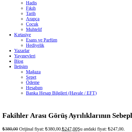
Hadis
Fıkıh
Tarih
Arapça
Çocuk
Muhtelif
Kırtasiye
Esans ve Parfüm
Hediyelik
Yazarlar
Yayınevleri
Blog
İletişim
Mağaza
Sepet
Ödeme
Hesabım
Banka Hesap Bilgileri (Havale / EFT)
9 adet
stokta
Fakihler Arası Görüş Ayrılıklarının Sebepl
₺
380,00
Orijinal fiyat: ₺380,00.
₺
247,00
Şu andaki fiyat: ₺247,00.