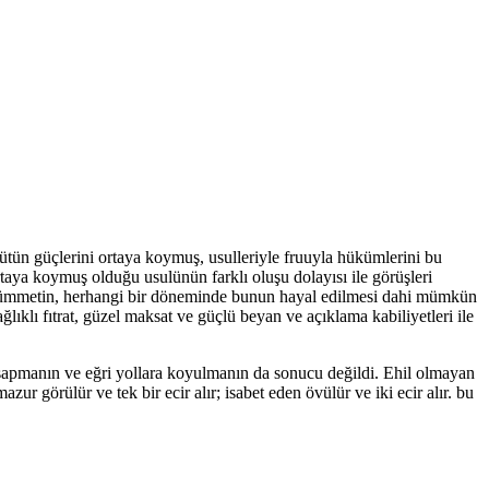
tün güçlerini ortaya koymuş, usulleriyle fruuyla hükümlerini bu
ortaya koymuş olduğu usulünün farklı oluşu dolayısı ile görüşleri
i bir ümmetin, herhangi bir döneminde bunun hayal edilmesi dahi mümkün
ğlıklı fıtrat, güzel maksat ve güçlü beyan ve açıklama kabiliyetleri ile
ibi sapmanın ve eğri yollara koyulmanın da sonucu değildi. Ehil olmayan
ur görülür ve tek bir ecir alır; isabet eden övülür ve iki ecir alır. bu