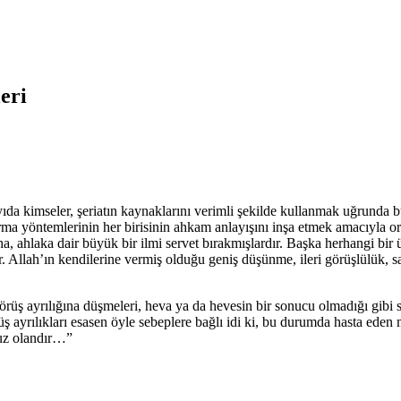
eri
 kimseler, şeriatın kaynaklarını verimli şekilde kullanmak uğrunda bü
aştırma yöntemlerinin her birisinin ahkam anlayışını inşa etmek amacıyla 
fıkıha, ahlaka dair büyük bir ilmi servet bırakmışlardır. Başka herhang
er. Allah’ın kendilerine vermiş olduğu geniş düşünme, ileri görüşlülük, sa
rak görüş ayrılığına düşmeleri, heva ya da hevesin bir sonucu olmadığı g
ayrılıkları esasen öyle sebeplere bağlı idi ki, bu durumda hasta eden maz
nsuz olandır…”