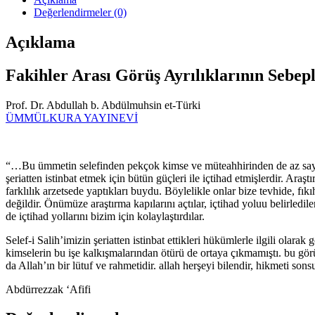
Değerlendirmeler (0)
Açıklama
Fakihler Arası Görüş Ayrılıklarının Sebepl
Prof. Dr. Abdullah b. Abdülmuhsin et-Türki
ÜMMÜLKURA YAYINEVİ
“…Bu ümmetin selefinden pekçok kimse ve müteahhirinden de az sayıda
şeriatten istinbat etmek için bütün güçleri ile içtihad etmişlerdir. Ar
farklılık arzetsede yaptıkları buydu. Böylelikle onlar bize tevhide, 
değildir. Önümüze araştırma kapılarını açtılar, içtihad yoluu belirledil
de içtihad yollarını bizim için kolaylaştırdılar.
Selef-i Salih’imizin şeriatten istinbat ettikleri hükümlerle ilgili ola
kimselerin bu işe kalkışmalarından ötürü de ortaya çıkmamıştı. bu görüş 
da Allah’ın bir lütuf ve rahmetidir. allah herşeyi bilendir, hikmeti so
Abdürrezzak ‘Afifi