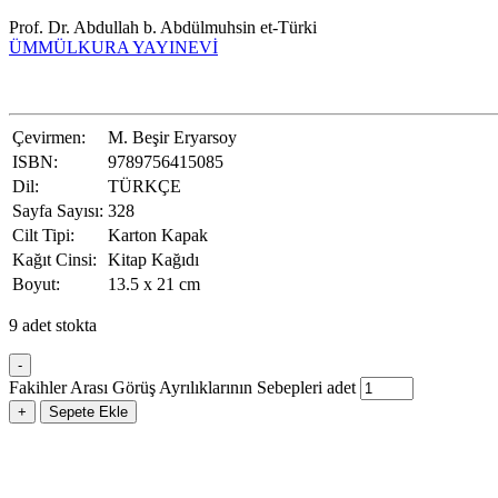
Prof. Dr. Abdullah b. Abdülmuhsin et-Türki
ÜMMÜLKURA YAYINEVİ
Çevirmen:
M. Beşir Eryarsoy
ISBN:
9789756415085
Dil:
TÜRKÇE
Sayfa Sayısı:
328
Cilt Tipi:
Karton Kapak
Kağıt Cinsi:
Kitap Kağıdı
Boyut:
13.5 x 21 cm
9 adet stokta
-
Fakihler Arası Görüş Ayrılıklarının Sebepleri adet
+
Sepete Ekle