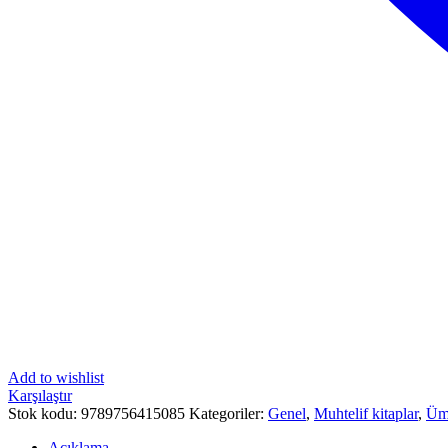
Add to wishlist
Karşılaştır
Stok kodu:
9789756415085
Kategoriler:
Genel
,
Muhtelif kitaplar
,
Üm
Açıklama