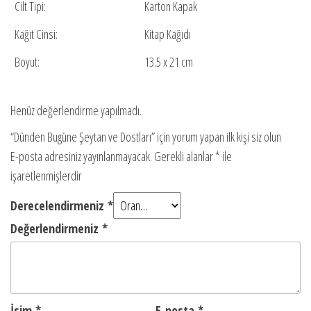
Cilt Tipi:
Karton Kapak
Kağıt Cinsi:
Kitap Kağıdı
Boyut:
13.5 x 21 cm
Henüz değerlendirme yapılmadı.
“Dünden Bugüne Şeytan ve Dostları” için yorum yapan ilk kişi siz olun
E-posta adresiniz yayınlanmayacak.
Gerekli alanlar
*
ile
işaretlenmişlerdir
Derecelendirmeniz
*
Değerlendirmeniz
*
İsim
*
E-posta
*