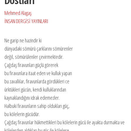
Dostları
Mehmed Alagaş
İNSAN DERGİSİ YAYINLARI
Ne garip ne hazindir ki
dünyadaki sömürü çarklarını sömürenler
değil, sömürülenler çevirmektedir.
Çağdaş firavunları güçlü görerek
bu firavunlara itaat eden ve kulluk yapan
bu zavallılar, firavunlarda gördükleri ce
ürktükleri gücün, kendi kulluklarından
kaynaklandığını idrak edemezler.
Halbuki firavunların sahip oldukları güç,
bu kölelerin gücüdür.
Çağdaş firavunlar hükmettikleri bu kölelerin gücü ile ayakta durmakta ve
kölelerden aldıkları bu güç ile kölelere