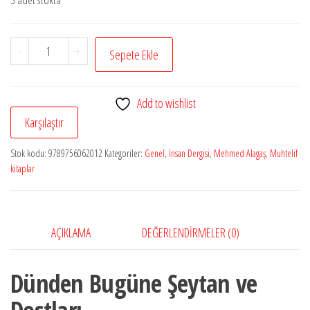
Dünden
-
+
Sepete Ekle
Bugüne
Şeytan
Add to wishlist
ve
Karşılaştır
Dostları
adet
Stok kodu:
9789756062012
Kategoriler:
Genel
,
İnsan Dergisi
,
Mehmed Alagaş
,
Muhtelif
kitaplar
AÇIKLAMA
DEĞERLENDIRMELER (0)
Dünden Bugüne Şeytan ve