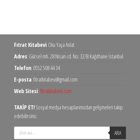
Fıtrat Kitabevi
Oku Yaşa Anlat
Adres
: Gürsel mh. 28 Nisan cd. No: 32/B Kağıthane İstanbul
Telefon
: 0552 508 44 34
E-posta
: fitratkitabevi@gmail.com
Web Sitesi
:
fitratkitabevi.com
TAKİP ET!
Sosyal medya hesaplarımızdan gelişmeleri takip
edebilirsiniz.
Products
ARA
search