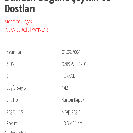
Dostları
₺75,00.
Mehmed Alagaş
İNSAN DERGİSİ YAYINLARI
Yayın Tarihi:
01.09.2004
ISBN:
9789756062012
Dil:
TÜRKÇE
Sayfa Sayısı:
142
Cilt Tipi:
Karton Kapak
Kağıt Cinsi:
Kitap Kağıdı
Boyut:
13.5 x 21 cm
5 adet stokta