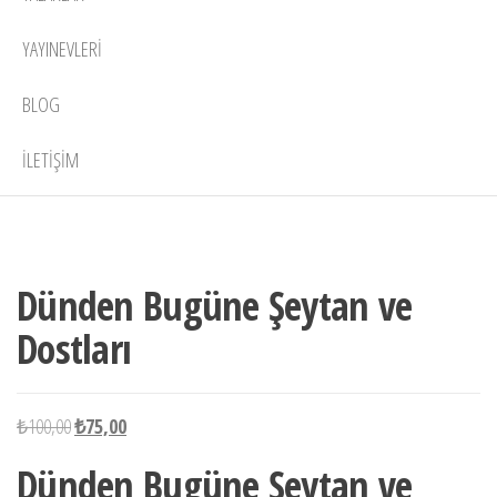
YAYINEVLERI
BLOG
İLETIŞIM
5 adet
-25%
stokta
Dünden Bugüne Şeytan ve
Dostları
Orijinal
Şu
₺
100,00
₺
75,00
fiyat:
andaki
Dünden Bugüne Şeytan ve
₺100,00.
fiyat: