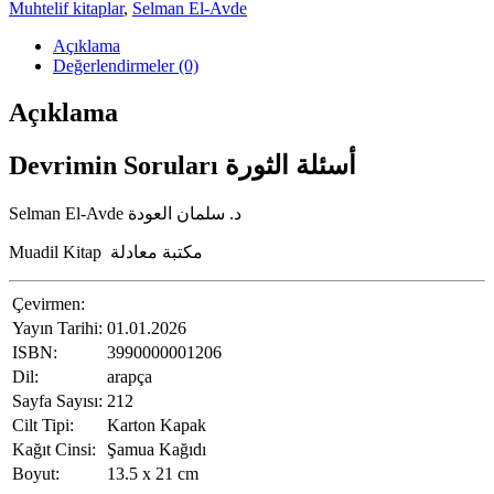
Muhtelif kitaplar
,
Selman El-Avde
Açıklama
Değerlendirmeler (0)
Açıklama
Devrimin Soruları أسئلة الثورة
Selman El-Avde د. سلمان العودة
Muadil Kitap مكتبة معادلة
Çevirmen:
Yayın Tarihi:
01.01.2026
ISBN:
3990000001206
Dil:
arapça
Sayfa Sayısı:
212
Cilt Tipi:
Karton Kapak
Kağıt Cinsi:
Şamua Kağıdı
Boyut:
13.5 x 21 cm