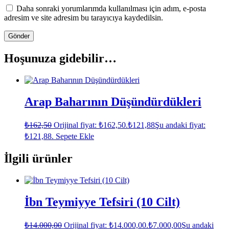
Daha sonraki yorumlarımda kullanılması için adım, e-posta
adresim ve site adresim bu tarayıcıya kaydedilsin.
Hoşunuza gidebilir…
Arap Baharının Düşündürdükleri
₺
162,50
Orijinal fiyat: ₺162,50.
₺
121,88
Şu andaki fiyat:
₺121,88.
Sepete Ekle
İlgili ürünler
İbn Teymiyye Tefsiri (10 Cilt)
₺
14.000,00
Orijinal fiyat: ₺14.000,00.
₺
7.000,00
Şu andaki