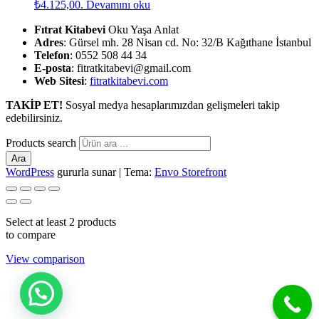
₺4.125,00.
Devamını oku
Fıtrat Kitabevi
Oku Yaşa Anlat
Adres
: Gürsel mh. 28 Nisan cd. No: 32/B Kağıthane İstanbul
Telefon
: 0552 508 44 34
E-posta
: fitratkitabevi@gmail.com
Web Sitesi
:
fitratkitabevi.com
TAKİP ET!
Sosyal medya hesaplarımızdan gelişmeleri takip
edebilirsiniz.
Products search
Ara
WordPress
gururla sunar
|
Tema:
Envo Storefront
Select at least 2 products
to compare
View comparison