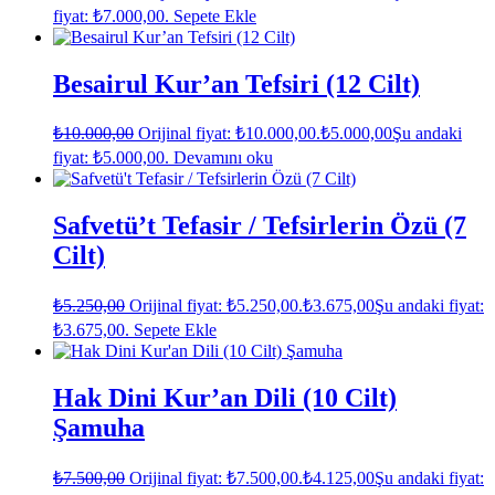
fiyat: ₺7.000,00.
Sepete Ekle
Besairul Kur’an Tefsiri (12 Cilt)
₺
10.000,00
Orijinal fiyat: ₺10.000,00.
₺
5.000,00
Şu andaki
fiyat: ₺5.000,00.
Devamını oku
Safvetü’t Tefasir / Tefsirlerin Özü (7
Cilt)
₺
5.250,00
Orijinal fiyat: ₺5.250,00.
₺
3.675,00
Şu andaki fiyat:
₺3.675,00.
Sepete Ekle
Hak Dini Kur’an Dili (10 Cilt)
Şamuha
₺
7.500,00
Orijinal fiyat: ₺7.500,00.
₺
4.125,00
Şu andaki fiyat: