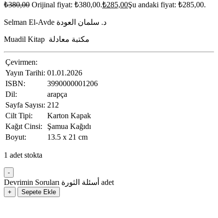
₺
380,00
Orijinal fiyat: ₺380,00.
₺
285,00
Şu andaki fiyat: ₺285,00.
Selman El-Avde د. سلمان العودة
Muadil Kitap مكتبة معادلة
Çevirmen:
Yayın Tarihi:
01.01.2026
ISBN:
3990000001206
Dil:
arapça
Sayfa Sayısı:
212
Cilt Tipi:
Karton Kapak
Kağıt Cinsi:
Şamua Kağıdı
Boyut:
13.5 x 21 cm
1 adet stokta
-
Devrimin Soruları أسئلة الثورة adet
+
Sepete Ekle