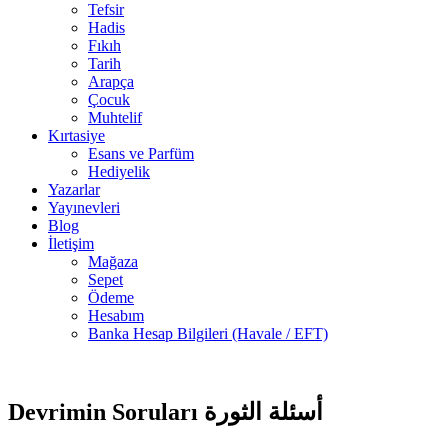
Tefsir
Hadis
Fıkıh
Tarih
Arapça
Çocuk
Muhtelif
Kırtasiye
Esans ve Parfüm
Hediyelik
Yazarlar
Yayınevleri
Blog
İletişim
Mağaza
Sepet
Ödeme
Hesabım
Banka Hesap Bilgileri (Havale / EFT)
1 adet
-25%
stokta
Devrimin Soruları أسئلة الثورة