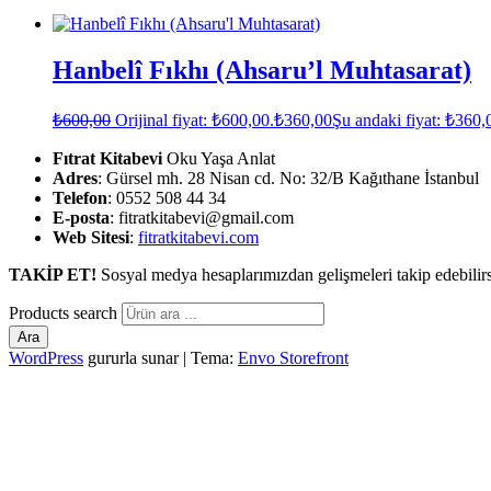
Hanbelî Fıkhı (Ahsaru’l Muhtasarat)
₺
600,00
Orijinal fiyat: ₺600,00.
₺
360,00
Şu andaki fiyat: ₺360,
Fıtrat Kitabevi
Oku Yaşa Anlat
Adres
: Gürsel mh. 28 Nisan cd. No: 32/B Kağıthane İstanbul
Telefon
: 0552 508 44 34
E-posta
: fitratkitabevi@gmail.com
Web Sitesi
:
fitratkitabevi.com
TAKİP ET!
Sosyal medya hesaplarımızdan gelişmeleri takip edebilirs
Products search
Ara
WordPress
gururla sunar
|
Tema:
Envo Storefront