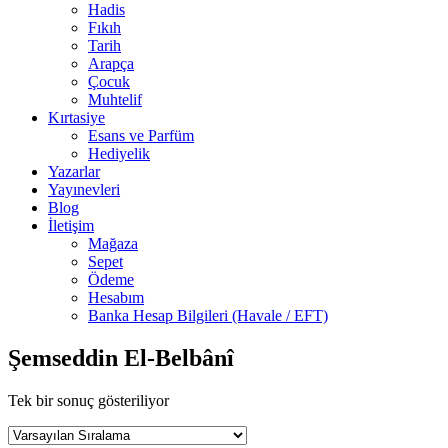
Hadis
Fıkıh
Tarih
Arapça
Çocuk
Muhtelif
Kırtasiye
Esans ve Parfüm
Hediyelik
Yazarlar
Yayınevleri
Blog
İletişim
Mağaza
Sepet
Ödeme
Hesabım
Banka Hesap Bilgileri (Havale / EFT)
Şemseddin El-Belbânî
Tek bir sonuç gösteriliyor