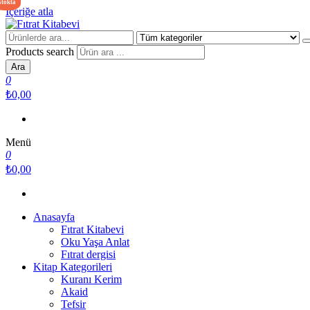
stokta
İçeriğe atla
Fıtrat Kitabevi
Oku Yaşa Anlat
Products search
Ara
0
₺0,00
Menü
0
₺0,00
Anasayfa
Fıtrat Kitabevi
Oku Yaşa Anlat
Fıtrat dergisi
Kitap Kategorileri
Kuranı Kerim
Akaid
Tefsir