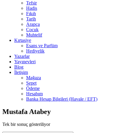
Tefsir
Hadis
Fıkıh
Tarih
Arapça
Çocuk
Muhtelif
Kırtasiye
Esans ve Parfüm
Hediyelik
Yazarlar
Yayınevleri
Blog
İletişim
Mağaza
Sepet
Ödeme
Hesabım
Banka Hesap Bilgileri (Havale / EFT)
Mustafa Atabey
Tek bir sonuç gösteriliyor