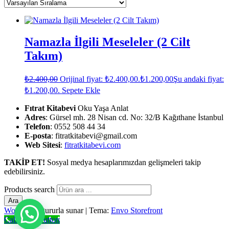
Namazla İlgili Meseleler (2 Cilt
Takım)
₺
2.400,00
Orijinal fiyat: ₺2.400,00.
₺
1.200,00
Şu andaki fiyat:
₺1.200,00.
Sepete Ekle
Fıtrat Kitabevi
Oku Yaşa Anlat
Adres
: Gürsel mh. 28 Nisan cd. No: 32/B Kağıthane İstanbul
Telefon
: 0552 508 44 34
E-posta
: fitratkitabevi@gmail.com
Web Sitesi
:
fitratkitabevi.com
TAKİP ET!
Sosyal medya hesaplarımızdan gelişmeleri takip
edebilirsiniz.
Products search
Ara
WordPress
gururla sunar
|
Tema:
Envo Storefront
Call Now Button