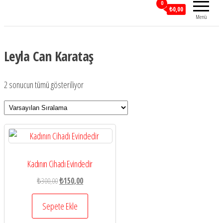
0
₺0,00
Menü
Leyla Can Karataş
2 sonucun tümü gösteriliyor
Kadının Cihadı Evindedir
Orijinal
Şu
₺
300,00
₺
150,00
fiyat:
andaki
₺300,00.
fiyat:
Sepete Ekle
₺150,00.