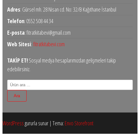
Adres
: Gürsel mh. 28 Nisan cd. No: 32/B Kağıthane İstanbul
Telefon
: 0552 508 44 34
E-posta
: fitratkitabevi@gmail.com
Web Sitesi
:
fitratkitabevi.com
TAKİP ET!
Sosyal medya hesaplarımızdan gelişmeleri takip
edebilirsiniz.
Products
search
Ara
WordPress
gururla sunar
|
Tema:
Envo Storefront