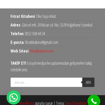
Fıtrat Kitabevi
Oku Yaşa Anlat
Adres
: Gürsel mh. 28 Nisan cd. No: 32/B Kağıthane İstanbul
Telefon
: 0552 508 44 34
E-posta
: fitratkitabevi@gmail.com
Web Sitesi
:
fitratkitabevi.com
TAKİP ET!
Sosyal medya hesaplarımızdan gelişmeleri takip
edebilirsiniz.
Products
ARA
search
WordPress
gururla sunar
|
Tema:
Envo Storefront