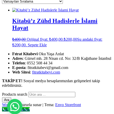
Kitabü’z Zühd Hadislerle İslami
Hayat
₺
400,00
Orijinal fiyat: ₺400,00.
₺
200,00
Şu andaki fiyat:
₺200,00.
Sepete Ekle
Fıtrat Kitabevi
Oku Yaşa Anlat
Adres
: Gürsel mh. 28 Nisan cd. No: 32/B Kağıthane İstanbul
Telefon
: 0552 508 44 34
E-posta
: fitratkitabevi@gmail.com
Web Sitesi
:
fitratkitabevi.com
TAKİP ET!
Sosyal medya hesaplarımızdan gelişmeleri takip
edebilirsiniz.
Products search
Ara
WordPress
gururla sunar
|
Tema:
Envo Storefront
Call Now Button