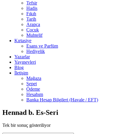
Tefsir
Hadis
Fıkıh
Tarih
Arapça
Çocuk
Muhtelif
Kırtasiye
Esans ve Parfüm
Hediyelik
Yazarlar
Yayınevleri
Blog
İletişim
Mağaza
Sepet
Ödeme
Hesabım
Banka Hesap Bilgileri (Havale / EFT)
Hennad b. Es-Seri
Tek bir sonuç gösteriliyor