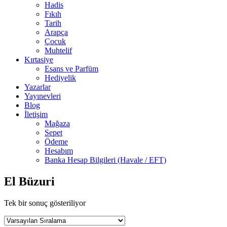
Hadis
Fıkıh
Tarih
Arapça
Çocuk
Muhtelif
Kırtasiye
Esans ve Parfüm
Hediyelik
Yazarlar
Yayınevleri
Blog
İletişim
Mağaza
Sepet
Ödeme
Hesabım
Banka Hesap Bilgileri (Havale / EFT)
El Büzuri
Tek bir sonuç gösteriliyor