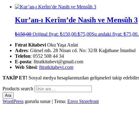
Kur’an-ı Kerîm’de Nasih ve Mensûh 3
₺
150,00
Orijinal fiyat: ₺150,00.
₺
75,00
Şu andaki fiyat: ₺75,00.
Fıtrat Kitabevi
Oku Yaşa Anlat
Adres
: Gürsel mh. 28 Nisan cd. No: 32/B Kağıthane İstanbul
Telefon
: 0552 508 44 34
E-posta
: fitratkitabevi@gmail.com
Web Sitesi
:
fitratkitabevi.com
TAKİP ET!
Sosyal medya hesaplarımızdan gelişmeleri takip edebilirs
Products search
Ara
WordPress
gururla sunar
|
Tema:
Envo Storefront