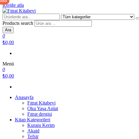
stokta
İçeriğe atla
Fıtrat Kitabevi
Oku Yaşa Anlat
Products search
Ara
0
₺0,00
Menü
0
₺0,00
Anasayfa
Fıtrat Kitabevi
Oku Yaşa Anlat
Fıtrat dergisi
Kitap Kategorileri
Kuranı Kerim
Akaid
Tefsir