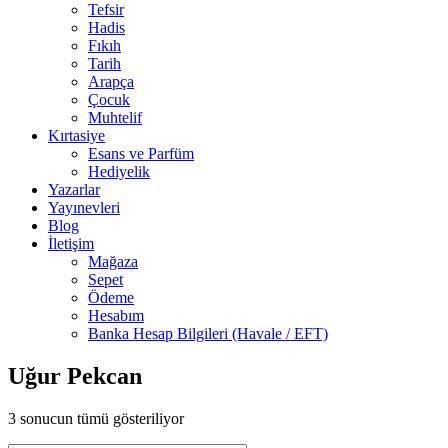
Tefsir
Hadis
Fıkıh
Tarih
Arapça
Çocuk
Muhtelif
Kırtasiye
Esans ve Parfüm
Hediyelik
Yazarlar
Yayınevleri
Blog
İletişim
Mağaza
Sepet
Ödeme
Hesabım
Banka Hesap Bilgileri (Havale / EFT)
Uğur Pekcan
3 sonucun tümü gösteriliyor