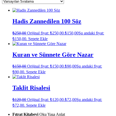
Hadis Zannedilen 100 Söz
₺
250,00
Orijinal fiyat: ₺250,00.
₺
150,00
Şu andaki fiyat:
₺150,00.
Sepete Ekle
Kuran ve Sünnete Göre Nazar
₺
150,00
Orijinal fiyat: ₺150,00.
₺
90,00
Şu andaki fiyat:
₺90,00.
Sepete Ekle
Taklit Risalesi
₺
120,00
Orijinal fiyat: ₺120,00.
₺
72,00
Şu andaki fiyat:
₺72,00.
Sepete Ekle
Fıtrat Kitabevi
Oku Yaşa Anlat