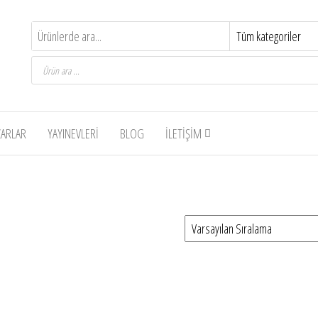
Products
search
ZARLAR
YAYINEVLERI
BLOG
İLETIŞIM