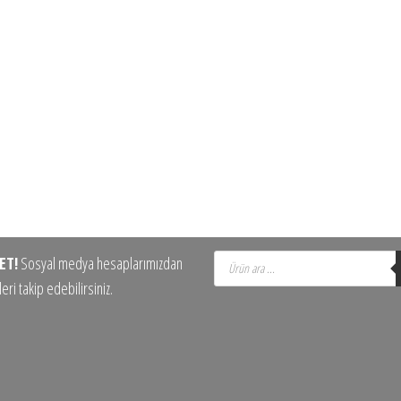
Products
ET!
Sosyal medya hesaplarımızdan
search
eri takip edebilirsiniz.