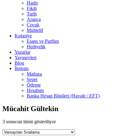
Hadis
Fıkıh
Tarih
Arapça
Çocuk
Muhtelif
Kırtasiye
Esans ve Parfüm
Hediyelik
Yazarlar
Yayınevleri
Blog
İletişim
Mağaza
Sepet
Ödeme
Hesabım
Banka Hesap Bilgileri (Havale / EFT)
Mücahit Gültekin
3 sonucun tümü gösteriliyor