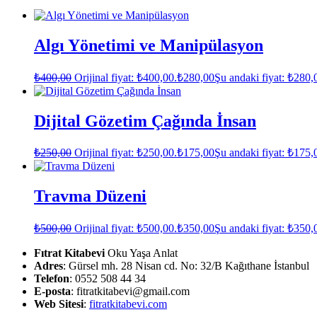
Algı Yönetimi ve Manipülasyon
₺
400,00
Orijinal fiyat: ₺400,00.
₺
280,00
Şu andaki fiyat: ₺280,
Dijital Gözetim Çağında İnsan
₺
250,00
Orijinal fiyat: ₺250,00.
₺
175,00
Şu andaki fiyat: ₺175,
Travma Düzeni
₺
500,00
Orijinal fiyat: ₺500,00.
₺
350,00
Şu andaki fiyat: ₺350,
Fıtrat Kitabevi
Oku Yaşa Anlat
Adres
: Gürsel mh. 28 Nisan cd. No: 32/B Kağıthane İstanbul
Telefon
: 0552 508 44 34
E-posta
: fitratkitabevi@gmail.com
Web Sitesi
:
fitratkitabevi.com