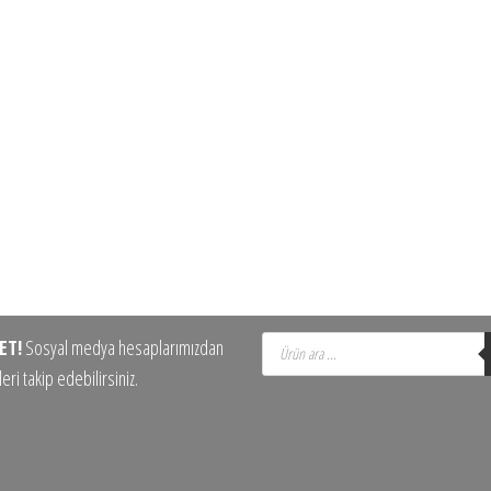
Products
ET!
Sosyal medya hesaplarımızdan
search
eri takip edebilirsiniz.