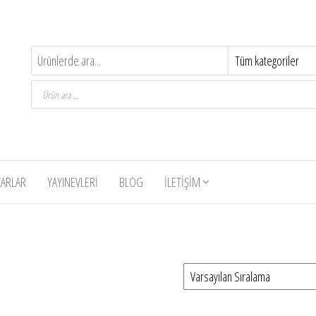
Products
search
ZARLAR
YAYINEVLERI
BLOG
İLETIŞIM