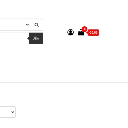
0
₺0,00
ARA