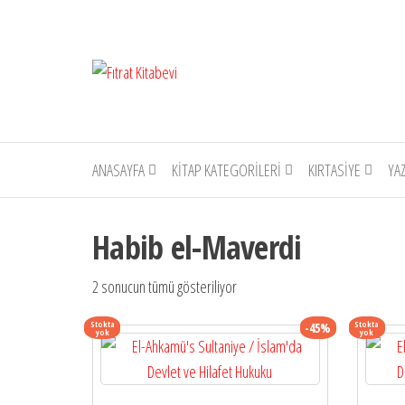
İçeriğe
atla
Fıtrat
Oku
Yaşa
Kitabevi
Anlat
ANASAYFA
KITAP KATEGORILERI
KIRTASIYE
YA
Habib el-Maverdi
2 sonucun tümü gösteriliyor
Stokta
Stokta
-45%
yok
yok