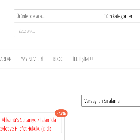
Products
search
ZARLAR
YAYINEVLERI
BLOG
İLETIŞIM
-45%