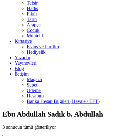
Tefsir
Hadis
Fıkıh
Tarih
Arapça
Çocuk
Muhtelif
Kırtasiye
Esans ve Parfüm
Hediyelik
Yazarlar
Yayınevleri
Blog
İletişim
Mağaza
Sepet
Ödeme
Hesabım
Banka Hesap Bilgileri (Havale / EFT)
Ebu Abdullah Sadık b. Abdullah
3 sonucun tümü gösteriliyor