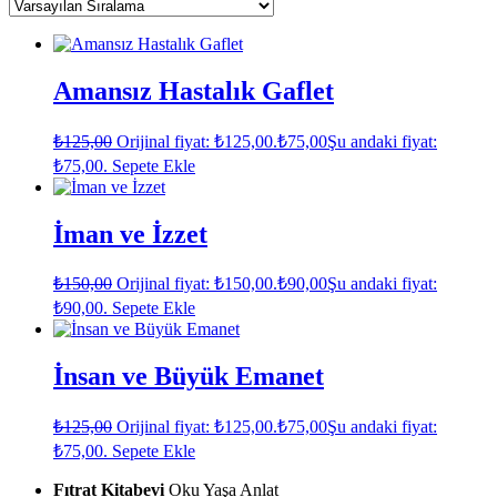
Amansız Hastalık Gaflet
₺
125,00
Orijinal fiyat: ₺125,00.
₺
75,00
Şu andaki fiyat:
₺75,00.
Sepete Ekle
İman ve İzzet
₺
150,00
Orijinal fiyat: ₺150,00.
₺
90,00
Şu andaki fiyat:
₺90,00.
Sepete Ekle
İnsan ve Büyük Emanet
₺
125,00
Orijinal fiyat: ₺125,00.
₺
75,00
Şu andaki fiyat:
₺75,00.
Sepete Ekle
Fıtrat Kitabevi
Oku Yaşa Anlat