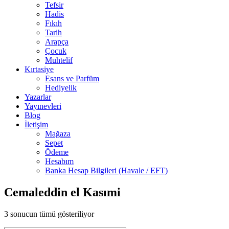
Tefsir
Hadis
Fıkıh
Tarih
Arapça
Çocuk
Muhtelif
Kırtasiye
Esans ve Parfüm
Hediyelik
Yazarlar
Yayınevleri
Blog
İletişim
Mağaza
Sepet
Ödeme
Hesabım
Banka Hesap Bilgileri (Havale / EFT)
Cemaleddin el Kasımi
3 sonucun tümü gösteriliyor