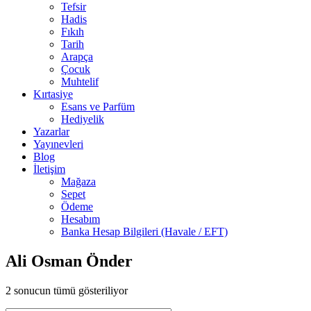
Tefsir
Hadis
Fıkıh
Tarih
Arapça
Çocuk
Muhtelif
Kırtasiye
Esans ve Parfüm
Hediyelik
Yazarlar
Yayınevleri
Blog
İletişim
Mağaza
Sepet
Ödeme
Hesabım
Banka Hesap Bilgileri (Havale / EFT)
Ali Osman Önder
2 sonucun tümü gösteriliyor