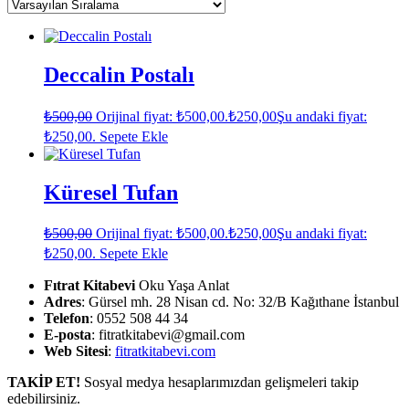
Deccalin Postalı
₺
500,00
Orijinal fiyat: ₺500,00.
₺
250,00
Şu andaki fiyat:
₺250,00.
Sepete Ekle
Küresel Tufan
₺
500,00
Orijinal fiyat: ₺500,00.
₺
250,00
Şu andaki fiyat:
₺250,00.
Sepete Ekle
Fıtrat Kitabevi
Oku Yaşa Anlat
Adres
: Gürsel mh. 28 Nisan cd. No: 32/B Kağıthane İstanbul
Telefon
: 0552 508 44 34
E-posta
: fitratkitabevi@gmail.com
Web Sitesi
:
fitratkitabevi.com
TAKİP ET!
Sosyal medya hesaplarımızdan gelişmeleri takip
edebilirsiniz.