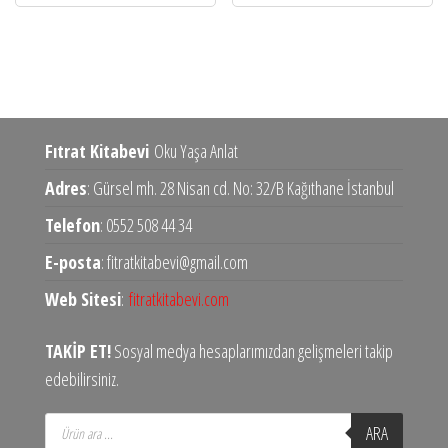
Fıtrat Kitabevi
Oku Yaşa Anlat
Adres
: Gürsel mh. 28 Nisan cd. No: 32/B Kağıthane İstanbul
Telefon
: 0552 508 44 34
E-posta
: fitratkitabevi@gmail.com
Web Sitesi
:
fitratkitabevi.com
TAKİP ET!
Sosyal medya hesaplarımızdan gelişmeleri takip
edebilirsiniz.
Products
ARA
search