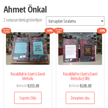
Ahmet Önkal
2 sonucun tümü gösteriliyor
20 adet
Stokta
-30%
-30%
stokta
yok
Rasulüllah’ın İslam’a Davet
Rasulüllah’ın İslam’a Davet
Metodu
Metodu (Ciltli)
Orijinal
Şu
Orijinal
Şu
₺
450,00
₺
315,00
₺
350,00
₺
245,00
fiyat:
andaki
fiyat:
andaki
₺450,00.
fiyat:
₺350,00.
fiyat:
Sepete Ekle
Devamını oku
₺315,00.
₺245,00.