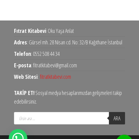
Fıtrat Kitabevi
Oku Yaşa Anlat
Adres
: Gürsel mh. 28 Nisan cd. No: 32/B Kağıthane İstanbul
Telefon
: 0552 508 44 34
E-posta
: fitratkitabevi@gmail.com
Web Sitesi
:
fitratkitabevi.com
TAKİP ET!
Sosyal medya hesaplarımızdan gelişmeleri takip
edebilirsiniz.
Products
ARA
search