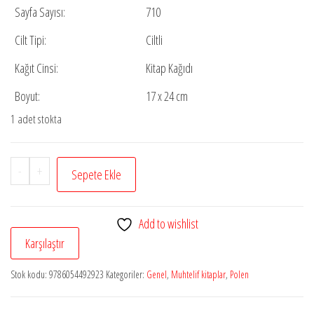
Sayfa Sayısı:
710
Cilt Tipi:
Ciltli
Kağıt Cinsi:
Kitap Kağıdı
Boyut:
17 x 24 cm
1 adet stokta
Kur'an
-
+
Sepete Ekle
ve
Sünnete
Add to wishlist
Göre
Karşılaştır
Fakirlik
Fıkhı
Stok kodu:
9786054492923
Kategoriler:
Genel
,
Muhtelif kitaplar
,
Polen
adet