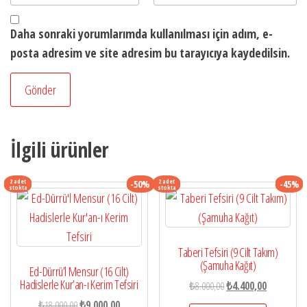
Daha sonraki yorumlarımda kullanılması için adım, e-
posta adresim ve site adresim bu tarayıcıya kaydedilsin.
İlgili ürünler
2 adet
2 adet
-50%
-45%
stokta
stokta
Taberi Tefsiri (9 Cilt Takım)
(Şamuha Kağıt)
Ed-Dürrü’l Mensur (16 Cilt)
Hadislerle Kur’an-ı Kerim Tefsiri
Orijinal
Şu
₺
8.000,00
₺
4.400,00
fiyat:
andaki
Orijinal
Şu
₺
18.000,00
₺
9.000,00