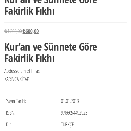
Fakirlik Fıkhı
Orijinal
Şu
₺
1.200,00
₺
600,00
fiyat:
andaki
Kur’an ve Sünnete Göre
₺1.200,00.
fiyat:
Fakirlik Fıkhı
₺600,00.
Abdusselam el-Hıraşi
KARINCA KİTAP
Yayın Tarihi:
01.01.2013
ISBN:
9786054492923
Dil:
TÜRKÇE