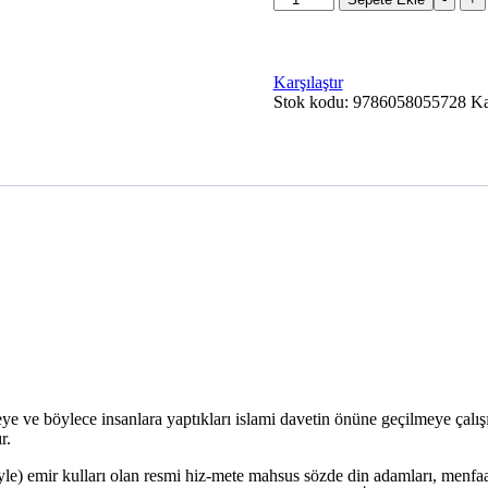
Hariciler
adet
Karşılaştır
Stok kodu:
9786058055728
Ka
ye ve böylece insanlara yaptıkları islami davetin önüne geçilmeye çalış
r.
yimiyle) emir kulları olan resmi hiz-mete mahsus sözde din adamları, me