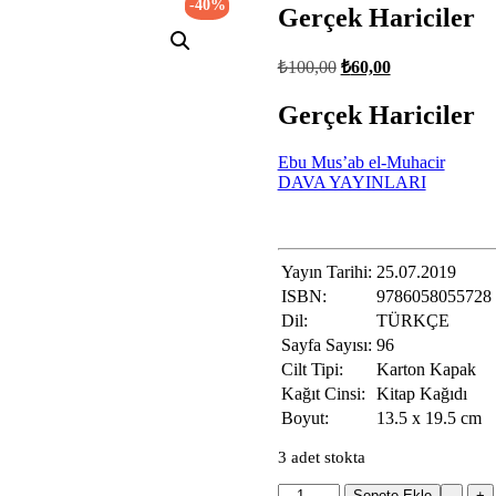
-40%
Gerçek Hariciler
Orijinal
Şu
₺
100,00
₺
60,00
fiyat:
andaki
fiyat:
₺100,00.
Gerçek Hariciler
₺60,00.
Ebu Mus’ab el-Muhacir
DAVA YAYINLARI
Yayın Tarihi:
25.07.2019
ISBN:
9786058055728
Dil:
TÜRKÇE
Sayfa Sayısı:
96
Cilt Tipi:
Karton Kapak
Kağıt Cinsi:
Kitap Kağıdı
Boyut:
13.5 x 19.5 cm
3 adet stokta
Gerçek
Sepete Ekle
-
+