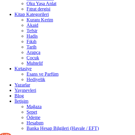
Oku Yaşa Anlat
Fıtrat dergisi
Kitap Kategorileri
Kuranı Kerim
Akaid
Tefsir
Hadis
Fıkıh
Tarih
Arapça
Çocuk
Muhtelif
Kırtasiye
Esans ve Parfüm
Hediyelik
Yazarlar
Yayınevleri
Blog
İletişim
Mağaza
Sepet
Ödeme
Hesabım
Banka Hesap Bilgileri (Havale / EFT)