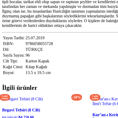
tipli hocalar, tarikat ehli olup sapan ve saptıran şeyhler ve kendilerin
tarafından her zaman ve mekanda yapılmıştır ve durmadan tüm hızıyla
İlginç olan ise, bu insanlardan Hariciliğin tanımını yapmalarını iste
duymamış papağan gibi başkalarının söylediklerini tekrarlamışlardır. 
örme görevi verilenlerden duyduklarını söylerler. O kişilere de baktığı
kendilerinin de harici oldukları ortaya çıkacaktır.
Yayın Tarihi:
25.07.2019
ISBN:
9786058055728
Dil:
TÜRKÇE
Sayfa Sayısı:
96
Cilt Tipi:
Karton Kapak
Kağıt Cinsi:
Kitap Kağıdı
Boyut:
13.5 x 19.5 cm
İlgili ürünler
2 adet
1 adet
-50%
stokta
stokta
Begavi Tefsiri (8 Cilt)
Kur’an-ı Keri
Orijinal
Şu
₺
9.500,00
₺
4.750,00