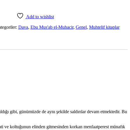
Add to wishlist
tegoriler:
Dava
,
Ebu Mus'ab el-Muhacir
,
Genel
,
Muhtelif kitaplar
ıldığı gibi, günümüzde de aynı şekilde saldırılar devam etmektedir. Bu
nfaati ve koltuğunun elinden gitmesinden korkan menfaatperest münafık