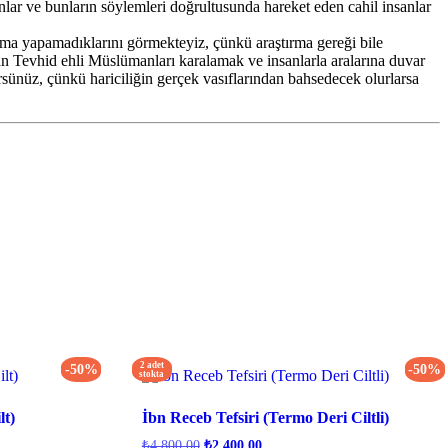
lanlar ve bunların söylemleri doğrultusunda hareket eden cahil insanlar
lama yapamadıklarını görmekteyiz, çünkü araştırma gereği bile
dan Tevhid ehli Müslümanları karalamak ve insanlarla aralarına duvar
rürsünüz, çünkü hariciliğin gerçek vasıflarından bahsedecek olurlarsa
2 adet
-50%
-50%
stokta
lt)
İbn Receb Tefsiri (Termo Deri Ciltli)
Orijinal
Şu
₺
4.800,00
₺
2.400,00