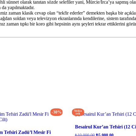
i ehli sünnet olarak tanıtan sözde selefiler yani, Mürcie/İrca’ya sapmış o
 da yapılmaktadır.
diğimiz zaman klasik cevap olan “tekfir ederler” demekten başka bir açık
Sağdan soldan veya televizyon ekranlarında kendilerine, sistem tarafın
nız zaman tıpkı bir koro gibi hepsinin aynı şeyleri tekrar ettiklerini gö
Stokta
-30%
yok
Besairul Kur’an Tefsiri (12 Ci
m Tefsiri Zadü’l Mesir Fi
Orijinal
Şu
₺
10.000,00
₺
5.000,00