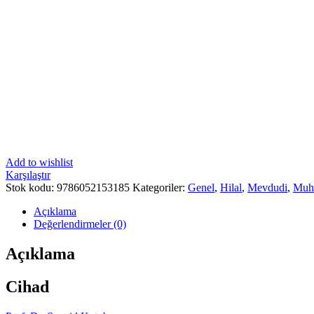
Add to wishlist
Karşılaştır
Stok kodu:
9786052153185
Kategoriler:
Genel
,
Hilal
,
Mevdudi
,
Muht
Açıklama
Değerlendirmeler (0)
Açıklama
Cihad