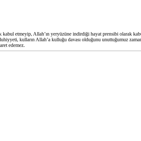
rak kabul etmeyip, Allah’ın yeryüzüne indirdiği hayat prensibi olarak ka
uhiyyeti, kulların Allah’a kulluğu davası olduğunu unuttuğumuz zaman b
saret edemez.