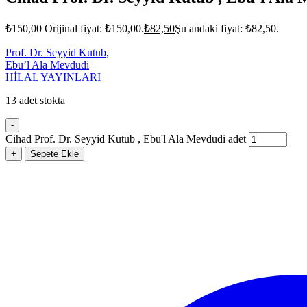
₺
150,00
Orijinal fiyat: ₺150,00.
₺
82,50
Şu andaki fiyat: ₺82,50.
Prof. Dr. Seyyid Kutub,
Ebu’l Ala Mevdudi
HİLAL YAYINLARI
13 adet stokta
-
Cihad Prof. Dr. Seyyid Kutub , Ebu'l Ala Mevdudi adet
+
Sepete Ekle