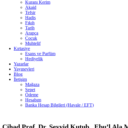
Kuranı Kerim
Akaid
Tefsir
Hadis
Fıkıh
Tarih
Arapça
Çocuk
Muhtelif
Kırtasiye
Esans ve Parfüm
Hediyelik
Yazarlar
Yayınevleri
Blog
İletişim
Mağaza
Sepet
Ödeme
Hesabım
Banka Hesap Bilgileri (Havale / EFT)
13 adet
stokta
Cihad Prof. Dr. Seyyid Kutub , Ebu’l Ala