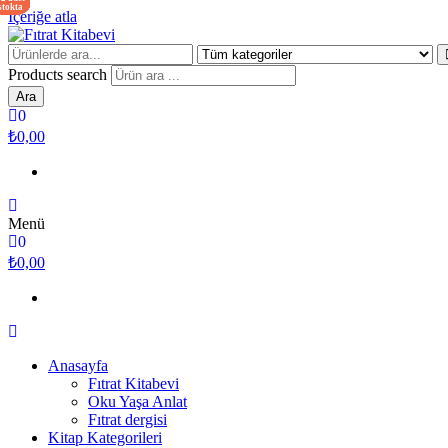
stokta
stokta
yok
yok
İçeriğe atla
Fıtrat Kitabevi
Oku Yaşa Anlat
Products search
Ara
0
₺0,00
Menü
0
₺0,00
Anasayfa
Fıtrat Kitabevi
Oku Yaşa Anlat
Fıtrat dergisi
Kitap Kategorileri