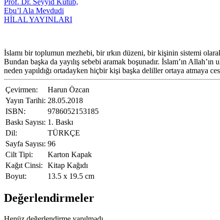
Prof. Dr. Seyyid Kutub,
Ebu’l Ala Mevdudi
HİLAL YAYINLARI
İslamı bir toplumun mezhebi, bir ırkın düzeni, bir kişinin sistemi ola
Bundan başka da yayılış sebebi aramak boşunadır. İslam’ın Allah’ın ul
neden yapıldığı ortadayken hiçbir kişi başka deliller ortaya atmaya ce
Çevirmen:
Harun Özcan
Yayın Tarihi:
28.05.2018
ISBN:
9786052153185
Baskı Sayısı:
1. Baskı
Dil:
TÜRKÇE
Sayfa Sayısı:
96
Cilt Tipi:
Karton Kapak
Kağıt Cinsi:
Kitap Kağıdı
Boyut:
13.5 x 19.5 cm
Değerlendirmeler
Henüz değerlendirme yapılmadı.