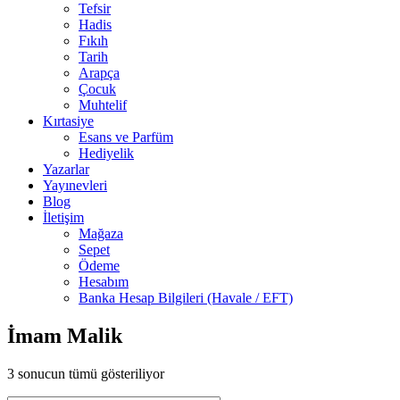
Tefsir
Hadis
Fıkıh
Tarih
Arapça
Çocuk
Muhtelif
Kırtasiye
Esans ve Parfüm
Hediyelik
Yazarlar
Yayınevleri
Blog
İletişim
Mağaza
Sepet
Ödeme
Hesabım
Banka Hesap Bilgileri (Havale / EFT)
İmam Malik
3 sonucun tümü gösteriliyor